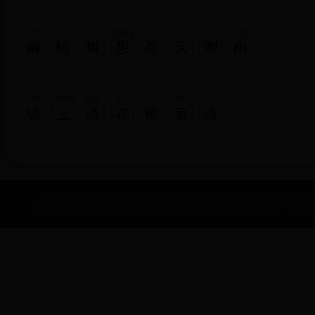
lài
há
má
xiǎng
chī
tiān
é
ròu
癞
蛤
蟆
想
吃
天
鹅
肉
jǐn
shàng
tiān
huā
xiē
hòu
yǔ
锦
上
添
花
歇
后
语
Copyright ? 2015- 讲历史（www.aeguoji.com）深圳市伟创科技有
免责声明：本站所有数据均收集于互联网或其它网友上传，如果侵犯了您的权益