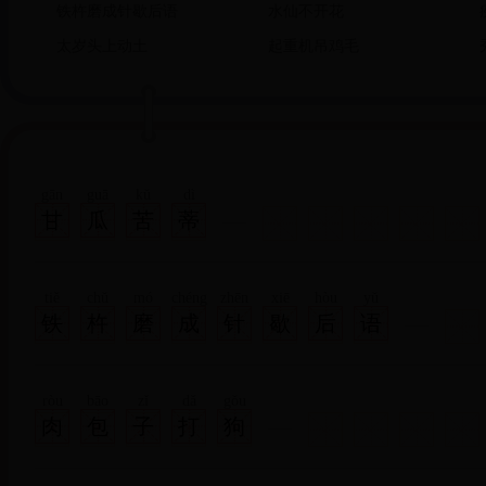
铁杵磨成针歇后语
水仙不开花
太岁头上动土
起重机吊鸡毛
gān
guā
kǔ
dì
甘
瓜
苦
蒂
tiě
chǔ
mó
chéng
zhēn
xiē
hòu
yǔ
铁
杵
磨
成
针
歇
后
语
ròu
bāo
zǐ
dǎ
gǒu
肉
包
子
打
狗