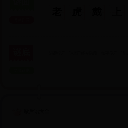
谜面
老
虎
戴
上
隐藏拼音
谜底
温馨提示：谜底已经被隐藏，如要显示，请点
隐藏谜底
歇后语大全