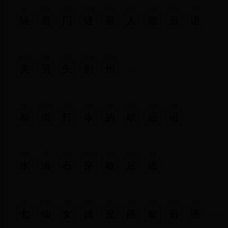
gé
zhe
mén
féng
kàn
rén
xiē
hòu
yǔ
隔
着
门
缝
看
人
歇
后
语
guān
yǔ
shī
jīng
zhōu
关
羽
失
荆
州
hé
shàng
dǎ
sǎn
de
xiē
hòu
yǔ
和
尚
打
伞
的
歇
后
语
shuǐ
dī
shí
chuān
xiē
hòu
yǔ
水
滴
石
穿
歇
后
语
qī
xiān
nǚ
tiào
pí
jīn
xiē
hòu
yǔ
七
仙
女
跳
皮
筋
歇
后
语