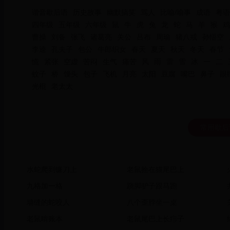
谐音歇后语
历史故事
幽默搞笑
骂人
比喻/喻事
成语
粤语
四年级
五年级
六年级
鼠
牛
虎
兔
龙
蛇
马
羊
猴
鸡
曹操
刘备
张飞
诸葛亮
关公
吕布
周瑜
猪八戒
孙悟空
李逵
孔夫子
包公
牛郎织女
春天
夏天
秋天
冬天
春节
慌
紧张
空虚
苦闷
生气
痛苦
风
雨
雷
雪
冰
一
二
蚊子
桥
馒头
包子
飞机
月亮
太阳
豆腐
嘴巴
鼻子
眼
光棍
老太太
常用歇后
水蛇爬到镰刀上
老鼠拴在猫尾巴上
九格加一格
跷脚驴子跟马跑
墙缝的蛇咬人
八个歪脖坐一桌
老鼠啃账本
老鼠尾巴上长疖子