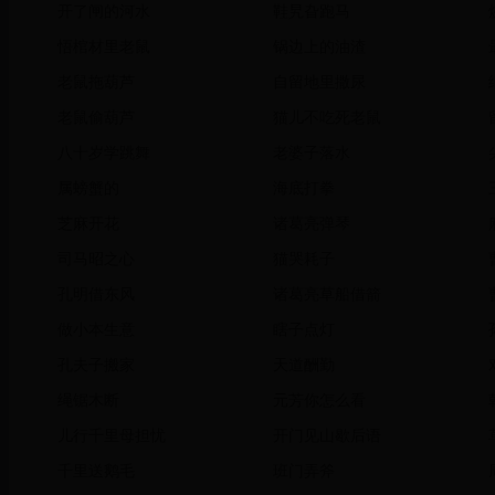
开了闸的河水
鞋旯旮跑马
悟棺材里老鼠
锅边上的油渣
老鼠拖葫芦
自留地里撒尿
老鼠偷葫芦
猫儿不吃死老鼠
八十岁学跳舞
老婆子落水
属螃蟹的
海底打拳
芝麻开花
诸葛亮弹琴
司马昭之心
猫哭耗子
孔明借东风
诸葛亮草船借箭
做小本生意
瞎子点灯
孔夫子搬家
天道酬勤
绳锯木断
元芳你怎么看
儿行千里母担忧
开门见山歇后语
千里送鹅毛
班门弄斧