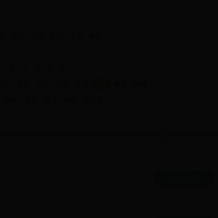
慌
紧张
空虚
苦闷
生气
痛苦
八
九
十
百
千
万
包子
飞机
月亮
太阳
豆腐
嘴巴
鼻子
眼睛
和尚
夫妻
矮子
光棍
老太太
查看答案