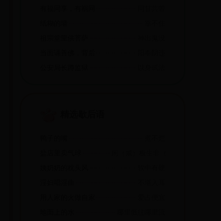
有福同享，有祸同当
同甘共苦
纸糊的墙
靠不住
祖宗堂里供菩萨
神出鬼没
当面诵善佛，背后念死咒
阳奉阴违
公安局长蹲监狱
以身试法
精选歇后语
鸭子的嘴
煮不烂
盐店里卖气球
闲（咸）极生非（飞）
姨奶奶的枕头风
软中有硬
淫妇唱淫曲
不堪入耳
用人家的火做自家的饭
爱占便宜
地面上的水
哪里低往哪里流