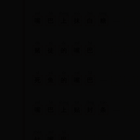
zuǐ
bā
shàng
mò
bái
táng
嘴
巴
上
抹
白
糖
dǔ
tú
de
zuǐ
bā
赌
徒
的
嘴
巴
sǐ
yú
de
zuǐ
bā
死
鱼
的
嘴
巴
zuǐ
bā
shàng
tiē
fēng
tiáo
嘴
巴
上
贴
封
条
zhēn
zuǐ
bā
针
嘴
巴