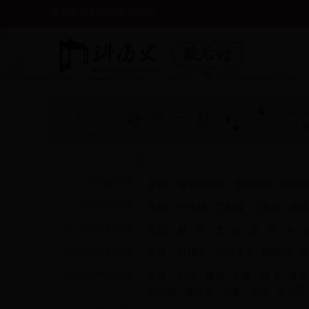
讲历史传承历史文化知识
日常歇后语：
全部
谐音歇后语
历史故事
幽默
小学生歇后语：
全部
一年级
二年级
三年级
四年
十二生肖歇后语：
全部
鼠
牛
虎
兔
龙
蛇
马
四大名著歇后语：
全部
红楼梦
三国演义
西游记
水
历史人物歇后语：
全部
阿斗
曹操
刘备
张飞
诸葛
武大郎
潘金莲
王婆
李逵
孔夫子