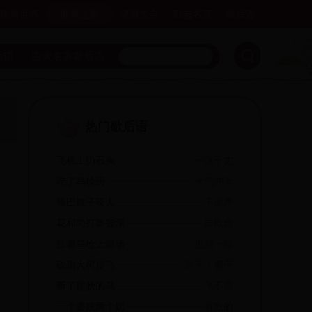
猎奇世界
世界之最
谜语大全
励志名言
歇后语
后语
四大名著歇后语
热门歇后语
飞机上扔石头
一落千丈
吃了鸟枪药
火气冲天
哑巴蚊子咬人
不出声
花和尚打鲁智深
自欺自
扛着鸟枪上疆场
抵挡一阵
砍倒大树捉鸟
呆子；傻干
断了翅膀的鸟
飞不高
一个婆娘两个奶
有数的