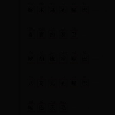
zhuó
mù
niǎo
de
zuǐ
bā
啄
木
鸟
的
嘴
巴
chūn
guān
de
zuǐ
bā
春
官
的
嘴
巴
chī
hú
jiāo
zhǎng
zuǐ
bā
吃
胡
椒
掌
嘴
巴
bā
gē
ér
de
zuǐ
bā
八
哥
儿
的
嘴
巴
zuǐ
bā
wú
máo
嘴
巴
无
毛