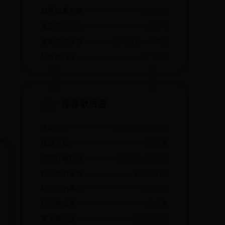
戴墨镜看太阳
暗淡无光
龙王爷打哈欠
好神气
诸葛亮借东风
将计就计；金蝉脱壳
壁虎撩门帘
露一小手
推荐歇后语
小囡（n
n 小孩儿）拔萝卜
雄珠开花
没结果
绣花针纳鞋底
难通过；通不过
阎王爷的爸爸
老不死的鬼
阎王爷的奏折
鬼话连篇
阎王爷上吊
短命鬼
婴儿饿肚皮
有奶便是娘