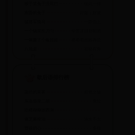
猴子笑兔子没尾巴
彼此一样
跑昏的兔子
好捉；好逮
猛将军骑马
一跃而上
一个锅里抡刀勺
辛苦甘甜都知道
一锹撅了个银娃娃,还要寻他娘母儿哩
要看看他娘再说
八仙桌
有棱有角
歇后语排行榜
染坊的常客
好色之徒
东岳庙里二胡
鬼扯
吃稀糊糊游西湖
瘪芝麻榨油
油水不大
曹操的心
多疑