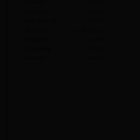
终身当会计
长期打算
竹篮盛稀饭
漏洞百出
稻草人救火；原子弹打飞机
同归于尽
耗子掉水缸
时髦（湿毛）
纸糊的拳头
轻而易举
脏拖布擦地板
不干不净
纸补裤裆
越补越烂