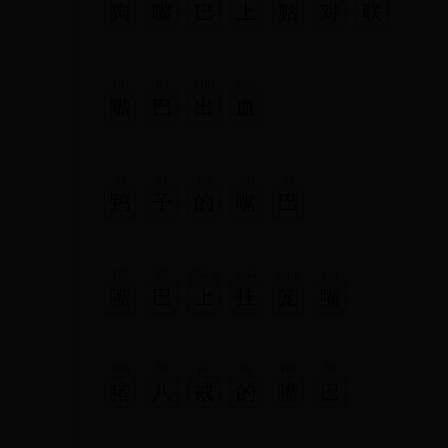
狗
嘴
巴
上
贴
对
联
zuǐ
bā
chū
xuè
嘴
巴
出
血
yā
zǐ
de
zuǐ
bā
鸭
子
的
嘴
巴
zuǐ
bā
shàng
guà
lóng
zuǐ
嘴
巴
上
挂
笼
嘴
zhū
bā
jiè
de
zuǐ
bā
猪
八
戒
的
嘴
巴