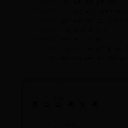
四季歇后语：
全部
春天
夏天
秋天
冬天
节日歇后语：
全部
春节
元宵节
端午节
中秋节
情绪歇后语：
全部
欢喜
愤怒
悲伤
急
高兴
气象歇后语：
全部
风
雨
雷
雪
冰
数字歇后语：
全部
一
二
三
四
五
六
七
常用：
全部
竹
鸟
鱼
蚊子
桥
馒头
人物：
全部
人称
哑巴
光头
瞎子
寡妇
zuǐ
bā
shàng
hú
jiāng
hú
嘴
巴
上
糊
浆
糊
gǒu
zuǐ
bā
shàng
tiē
duì
lián