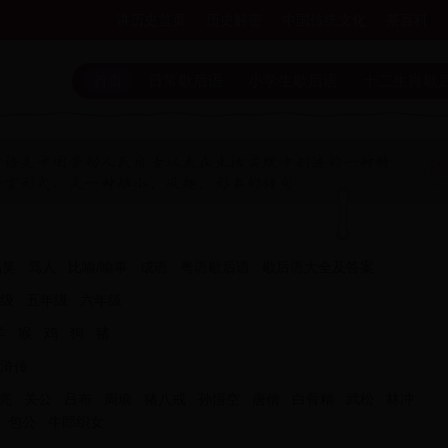
讲历史首页
历史解密
中国传统文化
茶百科
首页
日常歇后语
小学生歇后语
十二生肖歇
搞笑
骂人
比喻/喻事
成语
粤语歇后语
歇后语大全及答案
级
五年级
六年级
羊
猴
鸡
狗
猪
浒传
亮
关公
吕布
周瑜
猪八戒
孙悟空
唐僧
白骨精
武松
林冲
包公
牛郎织女