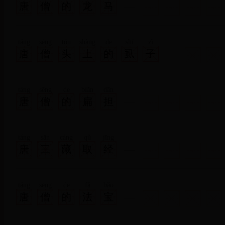
唐
僧
的
龙
马
táng
sēng
tóu
shàng
de
shī
zǐ
唐
僧
头
上
的
虱
子
táng
sēng
de
biǎn
dān
唐
僧
的
扁
担
táng
sān
cáng
qǔ
jīng
唐
三
藏
取
经
táng
sēng
de
fǎ
bǎo
唐
僧
的
法
宝