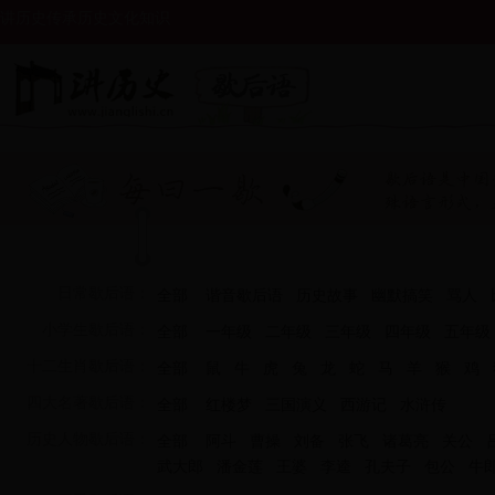
讲历史传承历史文化知识
日常歇后语：
全部
谐音歇后语
历史故事
幽默搞笑
骂人
小学生歇后语：
全部
一年级
二年级
三年级
四年级
五年级
十二生肖歇后语：
全部
鼠
牛
虎
兔
龙
蛇
马
羊
猴
鸡
四大名著歇后语：
全部
红楼梦
三国演义
西游记
水浒传
历史人物歇后语：
全部
阿斗
曹操
刘备
张飞
诸葛亮
关公
武大郎
潘金莲
王婆
李逵
孔夫子
包公
牛