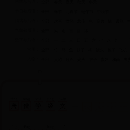
四季歇后语：
全部
春天
夏天
秋天
冬天
节日歇后语：
全部
春节
元宵节
端午节
中秋节
情绪歇后语：
全部
欢喜
愤怒
悲伤
急
高兴
慌
紧张
气象歇后语：
全部
风
雨
雷
雪
冰
数字歇后语：
全部
一
二
三
四
五
六
七
八
九
十
常用：
全部
竹
鸟
鱼
蚊子
桥
馒头
包子
飞机
人物：
全部
人称
哑巴
光头
瞎子
寡妇
和尚
夫
táng
sēng
xué
jīng
wén
唐
僧
学
经
文
táng
sēng
de
lóng
mǎ