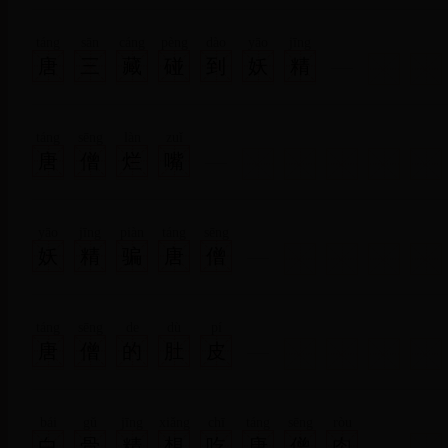
táng
sān
cáng
pèng
dào
yāo
jīng
唐
三
藏
碰
到
妖
精
táng
sēng
làn
zuǐ
唐
僧
烂
嘴
yāo
jīng
piàn
táng
sēng
妖
精
骗
唐
僧
táng
sēng
de
dù
pí
唐
僧
的
肚
皮
bái
gǔ
jīng
xiǎng
chī
táng
sēng
ròu
白
骨
精
想
吃
唐
僧
肉