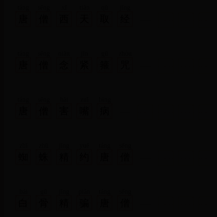
táng
sēng
xī
tiān
qǔ
jīng
唐
僧
西
天
取
经
táng
sēng
niàn
jǐn
gū
zhòu
唐
僧
念
紧
箍
咒
táng
sēng
hài
zuǐ
bìng
唐
僧
害
嘴
病
zhī
zhū
jīng
yuē
táng
sēng
蜘
蛛
精
约
唐
僧
bái
gǔ
jīng
piàn
táng
sēng
白
骨
精
骗
唐
僧