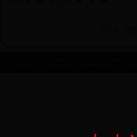
1
2
尾页
Copyright ? 2015- 讲历史（www.aeguoji.com）深圳市伟创科技有
免责声明：本站所有数据均收集于互联网或其它网友上传，如果侵犯了您的权益