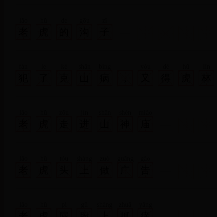
lǎo
hǔ
de
gōu
zǐ
老
虎
的
沟
子
fàn
le
kè
shān
bìng
yòu
dé
hǔ
lín
犯
了
克
山
病
,
又
得
虎
林
lǎo
hǔ
zǒu
jìn
shān
shén
miào
老
虎
走
进
山
神
庙
lǎo
hǔ
tóu
shàng
zuò
guǎng
gào
老
虎
头
上
做
广
告
lǎo
hǔ
pì
gǔ
shàng
zhuā
yǎng
老
虎
屁
股
上
抓
痒