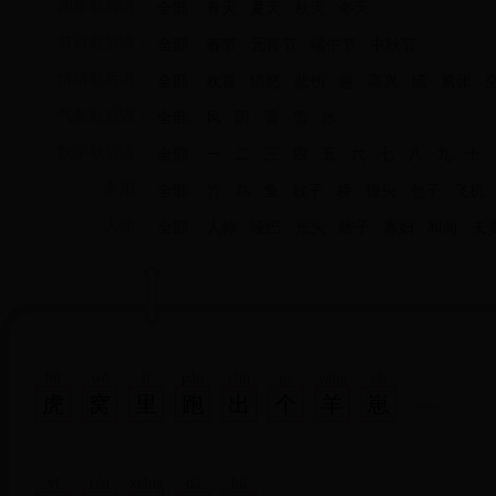
四季歇后语：
全部
春天
夏天
秋天
冬天
节日歇后语：
全部
春节
元宵节
端午节
中秋节
情绪歇后语：
全部
欢喜
愤怒
悲伤
急
高兴
慌
紧张
气象歇后语：
全部
风
雨
雷
雪
冰
数字歇后语：
全部
一
二
三
四
五
六
七
八
九
十
常用：
全部
竹
鸟
鱼
蚊子
桥
馒头
包子
飞机
人物：
全部
人称
哑巴
光头
瞎子
寡妇
和尚
夫
hǔ
wō
lǐ
pǎo
chū
gè
yáng
zǎi
虎
窝
里
跑
出
个
羊
崽
yī
rén
xiǎng
dǎ
hǔ