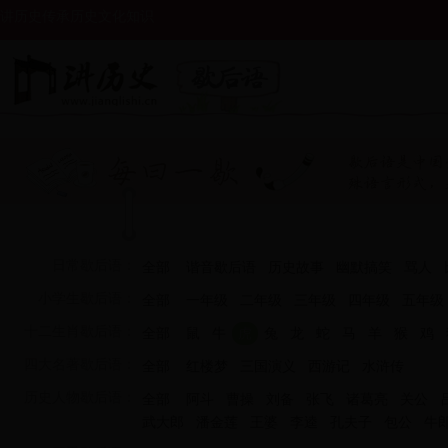
讲历史传承历史文化知识
日常歇后语：
全部
谐音歇后语
历史故事
幽默搞笑
骂人
小学生歇后语：
全部
一年级
二年级
三年级
四年级
五年级
十二生肖歇后语：
全部
鼠
牛
虎
兔
龙
蛇
马
羊
猴
鸡
四大名著歇后语：
全部
红楼梦
三国演义
西游记
水浒传
历史人物歇后语：
全部
阿斗
曹操
刘备
张飞
诸葛亮
关公
武大郎
潘金莲
王婆
李逵
孔夫子
包公
牛