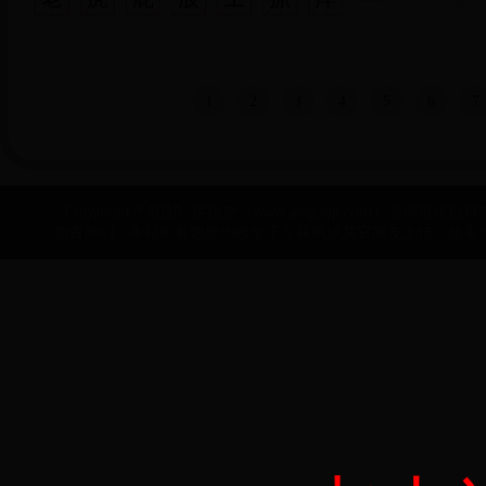
1
2
3
4
5
6
7
Copyright ? 2015- 讲历史（www.aeguoji.com）深圳市伟创科技有
免责声明：本站所有数据均收集于互联网或其它网友上传，如果侵犯了您的权益