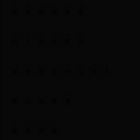
lǎo
hǔ
zuǐ
làng
bá
máo
老
虎
嘴
浪
拔
毛
dǎ
rù
hǔ
tóu
láo
fáng
打
入
虎
头
牢
房
lǎo
hǔ
dòng
lǐ
tāo
xiǎo
zǎi
ér
老
虎
洞
里
掏
小
崽
儿
hóu
ér
qí
lǎo
hǔ
猴
儿
骑
老
虎
lǎo
hǔ
tiào
wǔ
老
虎
跳
舞