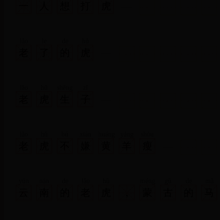
一
人
想
打
虎
lǎo
le
de
hǔ
老
了
的
虎
lǎo
hǔ
shēng
zǐ
老
虎
生
子
lǎo
hǔ
bú
xián
huáng
yáng
shòu
老
虎
不
嫌
黄
羊
瘦
yún
nán
de
lǎo
hǔ
méng
gǔ
de
mǎ
云
南
的
老
虎
,
蒙
古
的
马