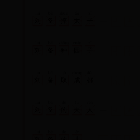
liú
bèi
shuāi
tài
zǐ
刘
备
摔
太
子
liú
bèi
zhǒng
yuán
zǐ
刘
备
种
园
子
liú
bèi
qǔ
chéng
dōu
刘
备
取
成
都
liú
bèi
de
fū
rén
刘
备
的
夫
人
liú
bèi
de
ér
刘
备
的
儿