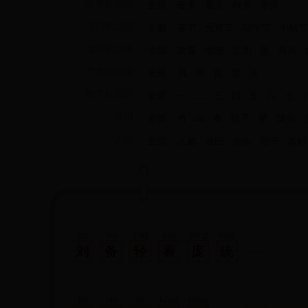
四季歇后语：
全部
春天
夏天
秋天
冬天
节日歇后语：
全部
春节
元宵节
端午节
中秋节
情绪歇后语：
全部
欢喜
愤怒
悲伤
急
高兴
气象歇后语：
全部
风
雨
雷
雪
冰
数字歇后语：
全部
一
二
三
四
五
六
七
常用：
全部
竹
鸟
鱼
蚊子
桥
馒头
人物：
全部
人称
哑巴
光头
瞎子
寡妇
liú
bèi
qīng
kàn
páng
tǒng
刘
备
轻
看
庞
统
liú
bèi
yù
kǒng
míng