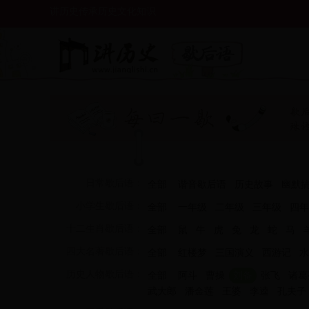
讲历史传承历史文化知识
日常歇后语：
全部
谐音歇后语
历史故事
幽默
小学生歇后语：
全部
一年级
二年级
三年级
四年
十二生肖歇后语：
全部
鼠
牛
虎
兔
龙
蛇
马
四大名著歇后语：
全部
红楼梦
三国演义
西游记
水
历史人物歇后语：
全部
阿斗
曹操
刘备
张飞
诸葛
武大郎
潘金莲
王婆
李逵
孔夫子