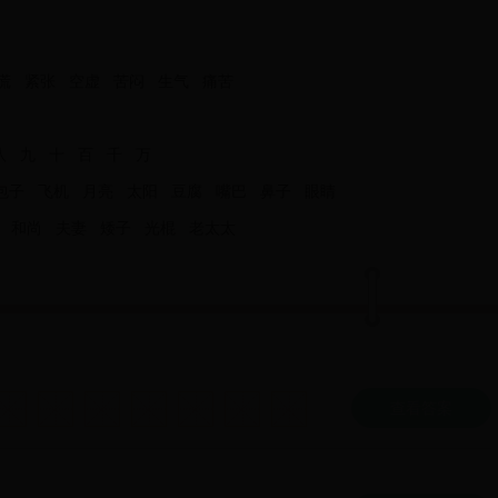
慌
紧张
空虚
苦闷
生气
痛苦
八
九
十
百
千
万
包子
飞机
月亮
太阳
豆腐
嘴巴
鼻子
眼睛
和尚
夫妻
矮子
光棍
老太太
查看答案