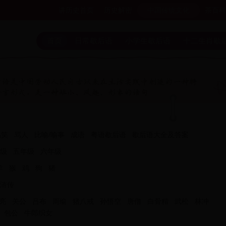
讲历史首页
历史解密
中国传统文化
茶百科
首页
日常歇后语
小学生歇后语
十二生肖歇
搞笑
骂人
比喻/喻事
成语
粤语歇后语
歇后语大全及答案
级
五年级
六年级
羊
猴
鸡
狗
猪
浒传
亮
关公
吕布
周瑜
猪八戒
孙悟空
唐僧
白骨精
武松
林冲
包公
牛郎织女