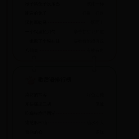
猴子笑兔子没尾巴
彼此一样
跑昏的兔子
好捉；好逮
猛将军骑马
一跃而上
一个锅里抡刀勺
辛苦甘甜都知道
一锹撅了个银娃娃,还要寻他娘母儿哩
要看看他娘再说
八仙桌
有棱有角
歇后语排行榜
染坊的常客
好色之徒
东岳庙里二胡
鬼扯
吃稀糊糊游西湖
瘪芝麻榨油
油水不大
曹操的心
多疑