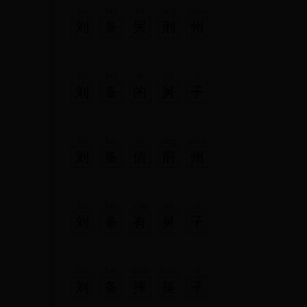
liú
bèi
kū
jīng
zhōu
刘
备
哭
荆
州
liú
bèi
de
jiù
zǐ
刘
备
的
舅
子
liú
bèi
jiè
jīng
zhōu
刘
备
借
荊
州
liú
bèi
yǒu
jiù
zǐ
刘
备
有
舅
子
liú
bèi
shuāi
kuài
zǐ
刘
备
摔
筷
子