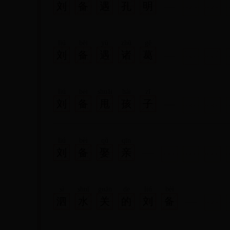
刘
备
遇
孔
明
liú
bèi
yù
zhū
gě
刘
备
遇
诸
葛
liú
bèi
shuǎi
hái
zǐ
刘
备
甩
孩
子
liú
bèi
qǔ
qīn
刘
备
娶
亲
sì
shuǐ
guān
de
liú
bèi
泗
水
关
的
刘
备