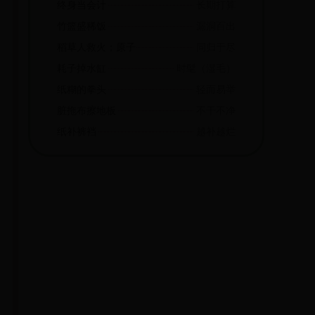
终身当会计
长期打算
竹篮盛稀饭
漏洞百出
稻草人救火；原子弹打飞机
同归于尽
耗子掉水缸
时髦（湿毛）
纸糊的拳头
轻而易举
脏拖布擦地板
不干不净
纸补裤裆
越补越烂