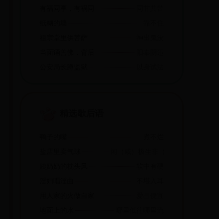
有福同享，有祸同当
同甘共苦
纸糊的墙
靠不住
祖宗堂里供菩萨
神出鬼没
当面诵善佛，背后念死咒
阳奉阴违
公安局长蹲监狱
以身试法
精选歇后语
鸭子的嘴
煮不烂
盐店里卖气球
闲（咸）极生非（飞）
姨奶奶的枕头风
软中有硬
淫妇唱淫曲
不堪入耳
用人家的火做自家的饭
爱占便宜
地面上的水
哪里低往哪里流