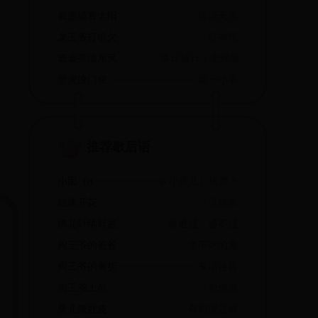
戴墨镜看太阳
暗淡无光
龙王爷打哈欠
好神气
诸葛亮借东风
将计就计；金蝉脱壳
壁虎撩门帘
露一小手
推荐歇后语
小囡（n
n 小孩儿）拔萝卜
雄珠开花
没结果
绣花针纳鞋底
难通过；通不过
阎王爷的爸爸
老不死的鬼
阎王爷的奏折
鬼话连篇
阎王爷上吊
短命鬼
婴儿饿肚皮
有奶便是娘