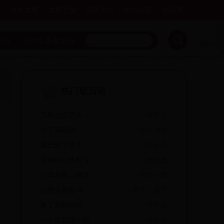
猎奇世界
世界之最
谜语大全
励志名言
歇后语
后语
四大名著歇后语
热门歇后语
飞机上扔石头
一落千丈
吃了鸟枪药
火气冲天
哑巴蚊子咬人
不出声
花和尚打鲁智深
自欺自
扛着鸟枪上疆场
抵挡一阵
砍倒大树捉鸟
呆子；傻干
断了翅膀的鸟
飞不高
一个婆娘两个奶
有数的