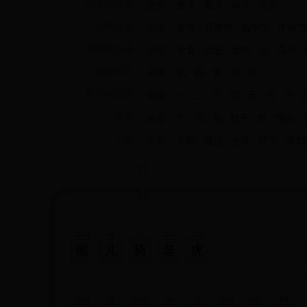
四季歇后语：
全部
春天
夏天
秋天
冬天
节日歇后语：
全部
春节
元宵节
端午节
中秋节
情绪歇后语：
全部
欢喜
愤怒
悲伤
急
高兴
气象歇后语：
全部
风
雨
雷
雪
冰
数字歇后语：
全部
一
二
三
四
五
六
七
常用：
全部
竹
鸟
鱼
蚊子
桥
馒头
人物：
全部
人称
哑巴
光头
瞎子
寡妇
hóu
ér
qí
lǎo
hǔ
猴
儿
骑
老
虎
hóu
zǐ
xiào
tù
zǐ
méi
wěi
bā