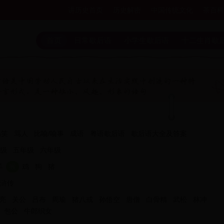
讲历史首页
历史解密
中国传统文化
茶百科
首页
日常歇后语
小学生歇后语
十二生肖歇
搞笑
骂人
比喻/喻事
成语
粤语歇后语
歇后语大全及答案
级
五年级
六年级
羊
猴
鸡
狗
猪
浒传
亮
关公
吕布
周瑜
猪八戒
孙悟空
唐僧
白骨精
武松
林冲
包公
牛郎织女