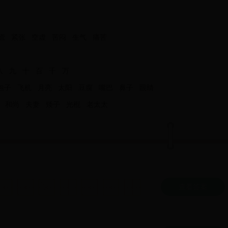
慌
紧张
空虚
苦闷
生气
痛苦
八
九
十
百
千
万
包子
飞机
月亮
太阳
豆腐
嘴巴
鼻子
眼睛
和尚
夫妻
矮子
光棍
老太太
查看答案