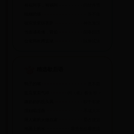
有福同享，有祸同当
同甘共苦
纸糊的墙
靠不住
祖宗堂里供菩萨
神出鬼没
当面诵善佛，背后念死咒
阳奉阴违
公安局长蹲监狱
以身试法
精选歇后语
鸭子的嘴
煮不烂
盐店里卖气球
闲（咸）极生非（飞）
姨奶奶的枕头风
软中有硬
淫妇唱淫曲
不堪入耳
用人家的火做自家的饭
爱占便宜
地面上的水
哪里低往哪里流