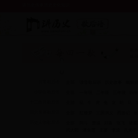
讲历史传承历史文化知识
日常歇后语：
全部
谐音歇后语
历史故事
幽默
小学生歇后语：
全部
一年级
二年级
三年级
四年
十二生肖歇后语：
全部
鼠
牛
虎
兔
龙
蛇
马
四大名著歇后语：
全部
红楼梦
三国演义
西游记
水
历史人物歇后语：
全部
阿斗
曹操
刘备
张飞
诸葛
武大郎
潘金莲
王婆
李逵
孔夫子