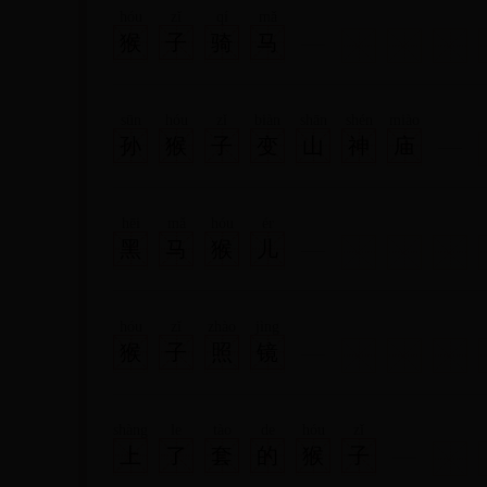
hóu
zǐ
qí
mǎ
猴
子
骑
马
sūn
hóu
zǐ
biàn
shān
shén
miào
孙
猴
子
变
山
神
庙
hēi
mǎ
hóu
ér
黑
马
猴
儿
hóu
zǐ
zhào
jìng
猴
子
照
镜
shàng
le
tào
de
hóu
zǐ
上
了
套
的
猴
子