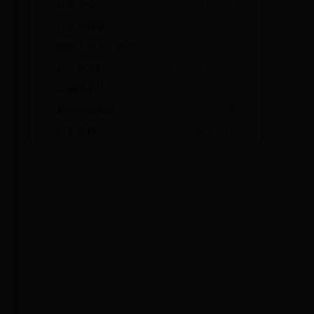
终身当会计
长期打算
竹篮盛稀饭
漏洞百出
稻草人救火；原子弹打飞机
同归于尽
耗子掉水缸
时髦（湿毛）
纸糊的拳头
轻而易举
脏拖布擦地板
不干不净
纸补裤裆
越补越烂