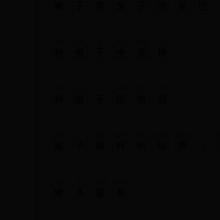
猴
子
笑
兔
子
没
尾
巴
sūn
hóu
zǐ
zuò
lóng
yǐ
孙
猴
子
坐
龙
椅
sūn
hóu
zǐ
nào
dì
fǔ
孙
猴
子
闹
地
府
hóu
zǐ
pá
gǎn
gǒu
zuàn
quān
h
猴
子
爬
杆
狗
钻
圈
,
zhuān
zuàn
shuǐ
dào
yǎn
专
钻
水
道
眼
hóu
ér
shuǎ
quán
猴
儿
耍
拳