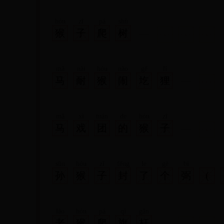
hóu
zǐ
pá
shù
猴
子
爬
树
mǎ
nài
hóu
nào
gē
lí
马
耐
猴
闹
圪
狸
mǎ
xì
tuán
de
hóu
zǐ
马
戏
团
的
猴
子
sūn
hóu
zǐ
fēng
le
gè
bì
孙
猴
子
封
了
个
弼
(
mǎ
wēn
马
温
lǎo
hóu
pá
qí
gǎn
老
猴
爬
旗
杆