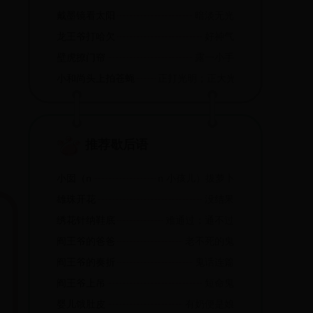
戴墨镜看太阳
暗淡无光
龙王爷打哈欠
好神气
壁虎撩门帘
露一小手
小和尚头上拍苍蝇
正打光明；正大光明
推荐歇后语
小囡（n
n 小孩儿）拔萝卜
雄珠开花
没结果
绣花针纳鞋底
难通过；通不过
阎王爷的爸爸
老不死的鬼
阎王爷的奏折
鬼话连篇
阎王爷上吊
短命鬼
婴儿饿肚皮
有奶便是娘