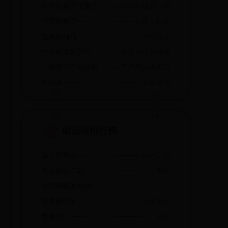
猴子笑兔子没尾巴
彼此一样
跑昏的兔子
好捉；好逮
猛将军骑马
一跃而上
一个锅里抡刀勺
辛苦甘甜都知道
一锹撅了个银娃娃,还要寻他娘母儿哩
要看看他娘再说
八仙桌
有棱有角
歇后语排行榜
染坊的常客
好色之徒
东岳庙里二胡
鬼扯
吃稀糊糊游西湖
瘪芝麻榨油
油水不大
曹操的心
多疑