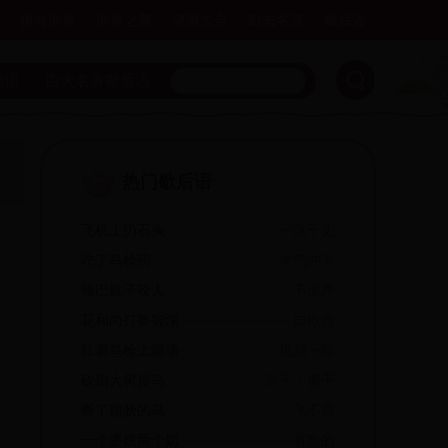
猎奇世界
世界之最
谜语大全
励志名言
歇后语
后语
四大名著歇后语
热门歇后语
飞机上扔石头
一落千丈
吃了鸟枪药
火气冲天
哑巴蚊子咬人
不出声
花和尚打鲁智深
自欺自
扛着鸟枪上疆场
抵挡一阵
砍倒大树捉鸟
呆子；傻干
断了翅膀的鸟
飞不高
一个婆娘两个奶
有数的