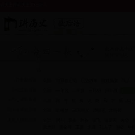
讲历史传承历史文化知识
日常歇后语：
全部
谐音歇后语
历史故事
幽默搞笑
骂人
小学生歇后语：
全部
一年级
二年级
三年级
四年级
五年级
十二生肖歇后语：
全部
鼠
牛
虎
兔
龙
蛇
马
羊
猴
鸡
四大名著歇后语：
全部
红楼梦
三国演义
西游记
水浒传
历史人物歇后语：
全部
阿斗
曹操
刘备
张飞
诸葛亮
关公
武大郎
潘金莲
王婆
李逵
孔夫子
包公
牛