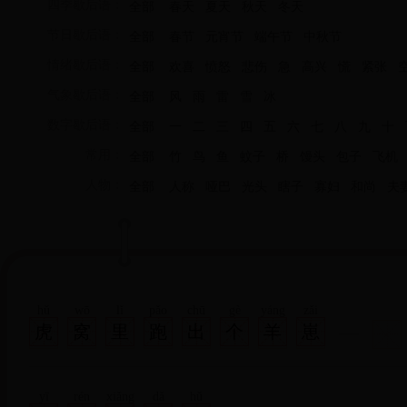
四季歇后语：
全部
春天
夏天
秋天
冬天
节日歇后语：
全部
春节
元宵节
端午节
中秋节
情绪歇后语：
全部
欢喜
愤怒
悲伤
急
高兴
慌
紧张
气象歇后语：
全部
风
雨
雷
雪
冰
数字歇后语：
全部
一
二
三
四
五
六
七
八
九
十
常用：
全部
竹
鸟
鱼
蚊子
桥
馒头
包子
飞机
人物：
全部
人称
哑巴
光头
瞎子
寡妇
和尚
夫
hǔ
wō
lǐ
pǎo
chū
gè
yáng
zǎi
虎
窝
里
跑
出
个
羊
崽
yī
rén
xiǎng
dǎ
hǔ