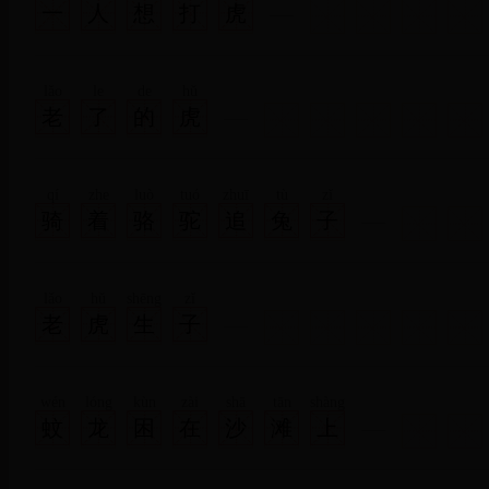
一
人
想
打
虎
lǎo
le
de
hǔ
老
了
的
虎
qí
zhe
luò
tuó
zhuī
tù
zǐ
骑
着
骆
驼
追
兔
子
lǎo
hǔ
shēng
zǐ
老
虎
生
子
wén
lóng
kùn
zài
shā
tān
shàng
蚊
龙
困
在
沙
滩
上