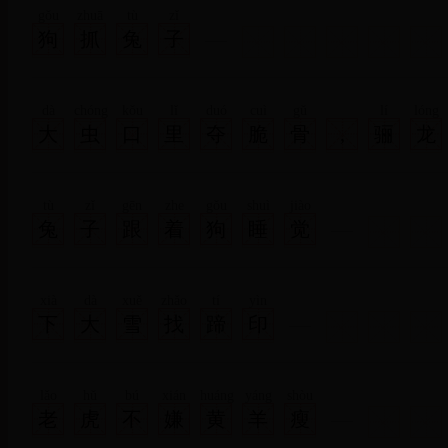
gǒu
zhuā
tù
zǐ
狗
抓
兔
子
dà
chóng
kǒu
lǐ
duó
cuì
gǔ
lí
lóng
大
虫
口
里
夺
脆
骨
,
骊
龙
xià
qǔ
míng
zhū
下
取
明
珠
tù
zǐ
gēn
zhe
gǒu
shuì
jiào
兔
子
跟
着
狗
睡
觉
xià
dà
xuě
zhǎo
tí
yìn
下
大
雪
找
蹄
印
lǎo
hǔ
bú
xián
huáng
yáng
shòu
老
虎
不
嫌
黄
羊
瘦