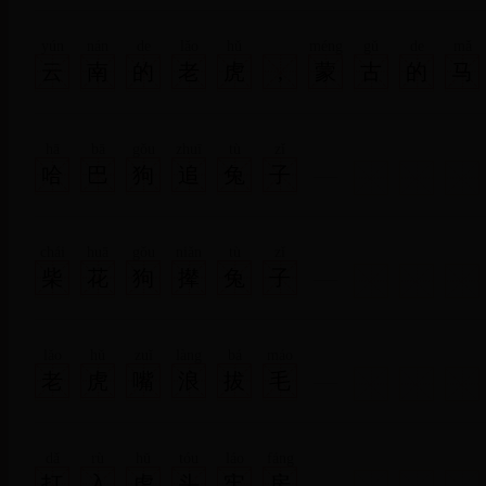
yún
nán
de
lǎo
hǔ
méng
gǔ
de
mǎ
云
南
的
老
虎
,
蒙
古
的
马
hā
bā
gǒu
zhuī
tù
zǐ
哈
巴
狗
追
兔
子
chái
huā
gǒu
niǎn
tù
zǐ
柴
花
狗
撵
兔
子
lǎo
hǔ
zuǐ
làng
bá
máo
老
虎
嘴
浪
拔
毛
dǎ
rù
hǔ
tóu
láo
fáng
打
入
虎
头
牢
房