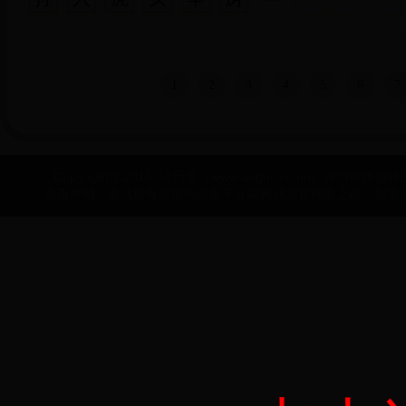
1
2
3
4
5
6
7
Copyright ? 2015- 讲历史（www.aeguoji.com）深圳市伟创科技有
免责声明：本站所有数据均收集于互联网或其它网友上传，如果侵犯了您的权益