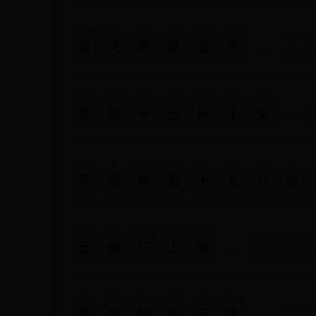
huáng
fēi
hǔ
fǎn
wǔ
guān
黄
飞
虎
反
五
关
huái
chuāi
shí
wǔ
zhī
xiǎo
tù
怀
揣
十
五
只
小
兔
huái
lǐ
chuāi
zhe
shí
wǔ
zhī
tù
怀
里
揣
着
十
五
只
兔
wǔ
jīn
chǎng
shàng
bān
五
金
厂
上
班
tiě
jiàng
shǐ
záo
zǐ
铁
匠
使
凿
子
yào
fàn
de
qǐ
wǔ
gèng
要
饭
的
起
五
更