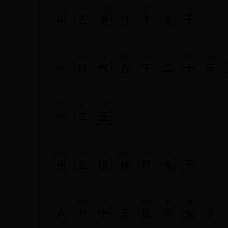
nián
wǔ
gèng
dǎ
gè
tù
zǐ
年
五
更
打
个
兔
子
yī
kǒu
qì
tūn
xià
èr
shí
wǔ
一
口
气
吞
下
二
十
五
yī
èr
wǔ
一
二
五
yòng
wǔ
yǎn
qiāng
dǎ
tù
zǐ
用
五
眼
枪
打
兔
子
bā
yuè
shí
wǔ
zhuō
gè
tù
zǐ
八
月
十
五
捉
个
兔
子