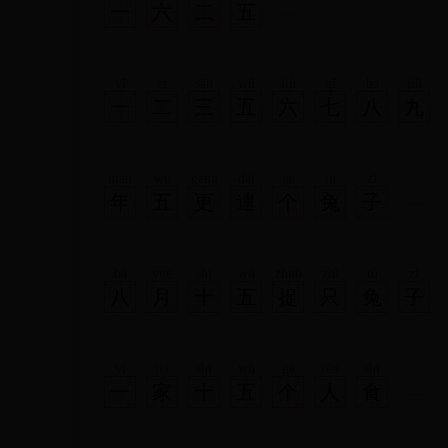
一
六
二
五
yī
èr
sān
wǔ
liù
qī
bā
jiǔ
一
二
三
五
六
七
八
九
nián
wǔ
gèng
dǎi
gè
tù
zǐ
年
五
更
逮
个
兔
子
bā
yuè
shí
wǔ
zhuō
zhī
tù
zǐ
八
月
十
五
捉
只
兔
子
yī
jiā
shí
wǔ
gè
rén
shí
一
家
十
五
个
人
食