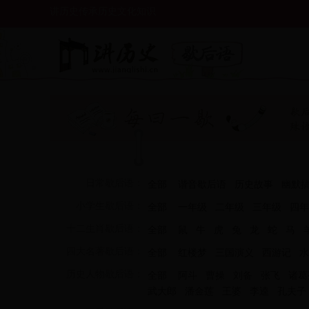
讲历史传承历史文化知识
日常歇后语：
全部
谐音歇后语
历史故事
幽默
小学生歇后语：
全部
一年级
二年级
三年级
四年
十二生肖歇后语：
全部
鼠
牛
虎
兔
龙
蛇
马
四大名著歇后语：
全部
红楼梦
三国演义
西游记
水
历史人物歇后语：
全部
阿斗
曹操
刘备
张飞
诸葛
武大郎
潘金莲
王婆
李逵
孔夫子