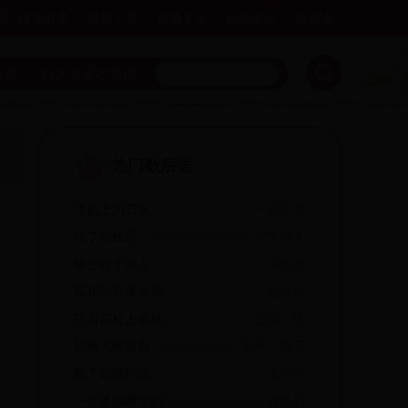
猎奇世界
世界之最
谜语大全
励志名言
歇后语
后语
四大名著歇后语
热门歇后语
飞机上扔石头
一落千丈
吃了鸟枪药
火气冲天
哑巴蚊子咬人
不出声
花和尚打鲁智深
自欺自
扛着鸟枪上疆场
抵挡一阵
砍倒大树捉鸟
呆子；傻干
断了翅膀的鸟
飞不高
一个婆娘两个奶
有数的