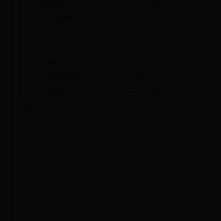
终身当会计
长期打算
竹篮盛稀饭
漏洞百出
稻草人救火；原子弹打飞机
同归于尽
耗子掉水缸
时髦（湿毛）
纸糊的拳头
轻而易举
脏拖布擦地板
不干不净
纸补裤裆
越补越烂