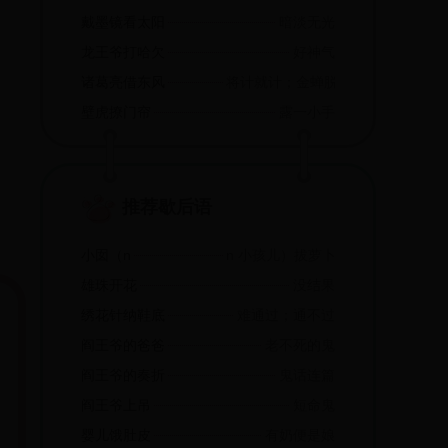
戴墨镜看太阳
暗淡无光
龙王爷打哈欠
好神气
诸葛亮借东风
将计就计；金蝉脱壳
壁虎撩门帘
露一小手
推荐歇后语
小囡（n
n 小孩儿）拔萝卜
雄珠开花
没结果
绣花针纳鞋底
难通过；通不过
阎王爷的爸爸
老不死的鬼
阎王爷的奏折
鬼话连篇
阎王爷上吊
短命鬼
婴儿饿肚皮
有奶便是娘