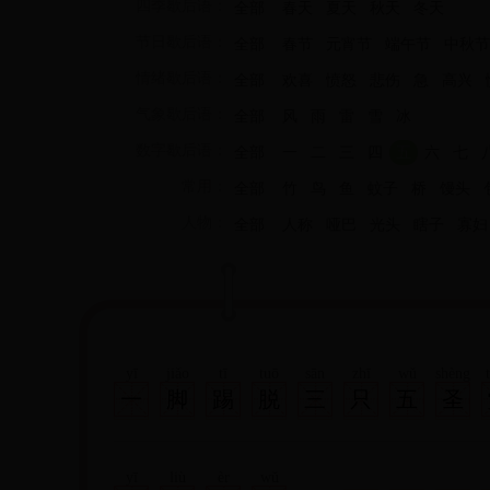
四季歇后语：
全部
春天
夏天
秋天
冬天
节日歇后语：
全部
春节
元宵节
端午节
中秋节
情绪歇后语：
全部
欢喜
愤怒
悲伤
急
高兴
气象歇后语：
全部
风
雨
雷
雪
冰
数字歇后语：
全部
一
二
三
四
五
六
七
常用：
全部
竹
鸟
鱼
蚊子
桥
馒头
人物：
全部
人称
哑巴
光头
瞎子
寡妇
yī
jiǎo
tī
tuō
sān
zhī
wǔ
shèng
一
脚
踢
脱
三
只
五
圣
yī
liù
èr
wǔ