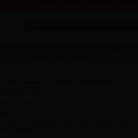
讲历史首页
历史解密
中国传统文化
茶百科
首页
日常歇后语
小学生歇后语
十二生肖歇
搞笑
骂人
比喻/喻事
成语
粤语歇后语
歇后语大全及答案
级
五年级
六年级
羊
猴
鸡
狗
猪
浒传
亮
关公
吕布
周瑜
猪八戒
孙悟空
唐僧
白骨精
武松
林冲
包公
牛郎织女