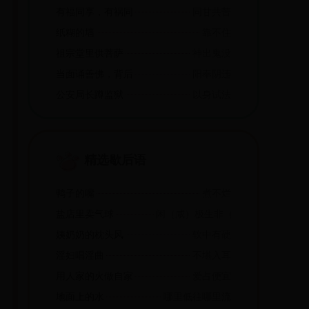
有福同享，有祸同当
同甘共苦
纸糊的墙
靠不住
祖宗堂里供菩萨
神出鬼没
当面诵善佛，背后念死咒
阳奉阴违
公安局长蹲监狱
以身试法
精选歇后语
鸭子的嘴
煮不烂
盐店里卖气球
闲（咸）极生非（飞）
姨奶奶的枕头风
软中有硬
淫妇唱淫曲
不堪入耳
用人家的火做自家的饭
爱占便宜
地面上的水
哪里低往哪里流