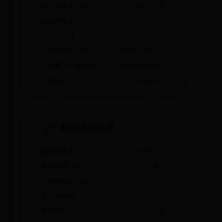
猴子笑兔子没尾巴
彼此一样
跑昏的兔子
好捉；好逮
猛将军骑马
一跃而上
一个锅里抡刀勺
辛苦甘甜都知道
一锹撅了个银娃娃,还要寻他娘母儿哩
要看看他娘再说
八仙桌
有棱有角
歇后语排行榜
染坊的常客
好色之徒
东岳庙里二胡
鬼扯
吃稀糊糊游西湖
瘪芝麻榨油
油水不大
曹操的心
多疑