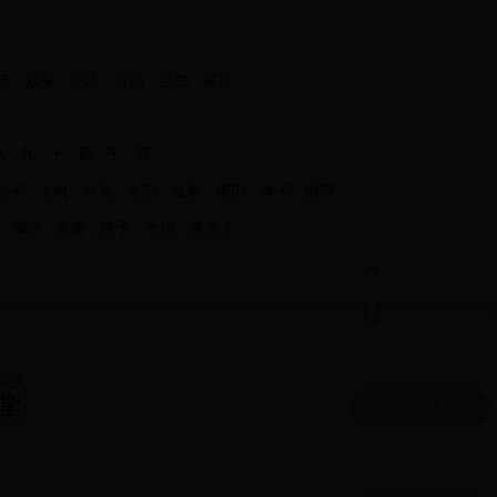
慌
紧张
空虚
苦闷
生气
痛苦
八
九
十
百
千
万
包子
飞机
月亮
太阳
豆腐
嘴巴
鼻子
眼睛
和尚
夫妻
矮子
光棍
老太太
táng
堂
查看答案