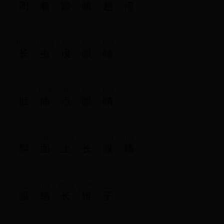
闭
着
眼
睛
趟
河
zhǎng
chóng
méi
yǎn
jīng
长
虫
没
眼
睛
dù
tòng
diǎn
yǎn
jīng
肚
痛
点
眼
睛
jiǎo
miàn
shàng
zhǎng
yǎn
jīng
脚
面
上
长
眼
睛
yǎn
jīng
zhǎng
zhuī
zǐ
眼
睛
长
锥
子