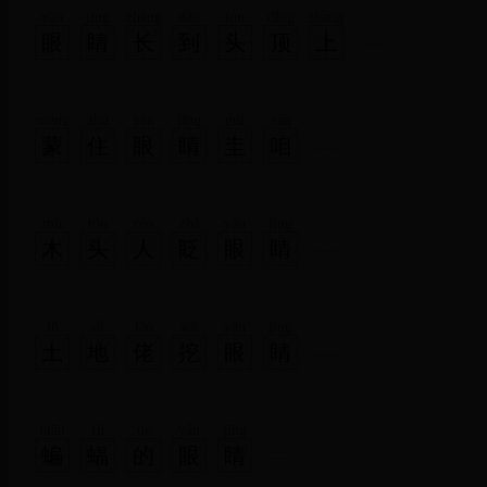
yǎn
jīng
zhǎng
dào
tóu
dǐng
shàng
眼
睛
长
到
头
顶
上
méng
zhù
yǎn
jīng
guī
zán
蒙
住
眼
睛
圭
咱
mù
tóu
rén
zhǎ
yǎn
jīng
木
头
人
眨
眼
睛
tǔ
dì
lǎo
wā
yǎn
jīng
土
地
佬
挖
眼
睛
biān
fú
de
yǎn
jīng
蝙
蝠
的
眼
睛