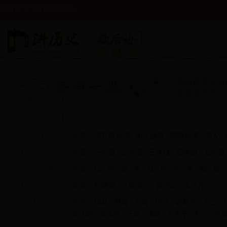
讲历史传承历史文化知识
日常歇后语：
全部
谐音歇后语
历史故事
幽默搞笑
骂人
小学生歇后语：
全部
一年级
二年级
三年级
四年级
五年级
十二生肖歇后语：
全部
鼠
牛
虎
兔
龙
蛇
马
羊
猴
鸡
四大名著歇后语：
全部
红楼梦
三国演义
西游记
水浒传
历史人物歇后语：
全部
阿斗
曹操
刘备
张飞
诸葛亮
关公
武大郎
潘金莲
王婆
李逵
孔夫子
包公
牛