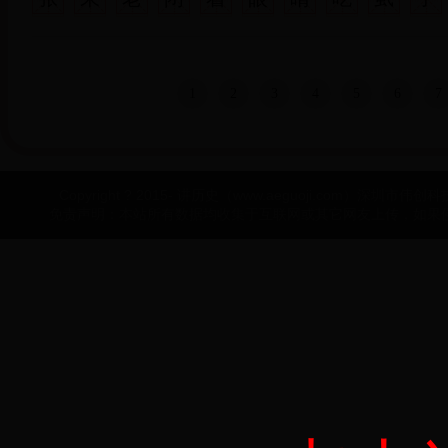
1
2
3
4
5
6
7
Copyright ? 2015- 讲历史（www.aeguoji.com）深圳市伟创科技有
免责声明：本站所有数据均收集于互联网或其它网友上传，如果侵犯了您的权益