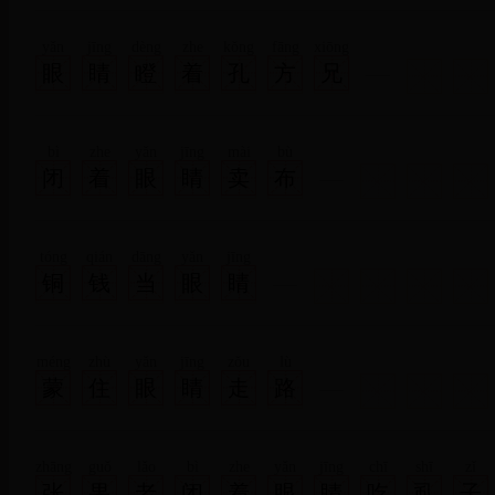
yǎn
jīng
dèng
zhe
kǒng
fāng
xiōng
眼
睛
瞪
着
孔
方
兄
bì
zhe
yǎn
jīng
mài
bù
闭
着
眼
睛
卖
布
tóng
qián
dāng
yǎn
jīng
铜
钱
当
眼
睛
méng
zhù
yǎn
jīng
zǒu
lù
蒙
住
眼
睛
走
路
zhāng
guǒ
lǎo
bì
zhe
yǎn
jīng
chī
shī
zǐ
张
果
老
闭
着
眼
睛
吃
虱
子