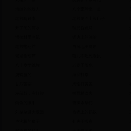
墙缝的蛇咬人
八个歪脖坐一桌
老鼠啃账本
老鼠尾巴上长疖子
开了闸的河水
鞋旯旮跑马
悟棺材里老鼠
锅边上的油渣
老鼠拖葫芦
自留地里撒尿
老鼠偷葫芦
猫儿不吃死老鼠
八十岁学跳舞
老婆子落水
属螃蟹的
海底打拳
甘瓜苦蒂
周瑜打黄盖
左敲鼓，右打锣
擀面杖吹火
鳄鱼的眼泪
曹操杀华佗
刘姥姥进大观园
热锅上的蚂蚁
卢沟桥的狮子
孔夫子搬家
起重机吊鸡毛
天王盖地虎