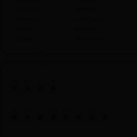
太岁头上动土
骑驴看唱本
司马昭之心
大水冲了龙王庙
芝麻开花
肉包子打狗
天道酬勤
道不同不相为谋
gān
guā
kǔ
dì
甘
瓜
苦
蒂
tiě
chǔ
mó
chéng
zhēn
xiē
hòu
yǔ
铁
杵
磨
成
针
歇
后
语