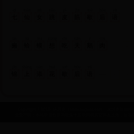
qī
xiān
nǚ
tiào
pí
jīn
xiē
hòu
yǔ
七
仙
女
跳
皮
筋
歇
后
语
lài
há
má
xiǎng
chī
tiān
é
ròu
癞
蛤
蟆
想
吃
天
鹅
肉
jǐn
shàng
tiān
huā
xiē
hòu
yǔ
锦
上
添
花
歇
后
语
Copyright ? 2015- 讲历史（www.aeguoji.com）深圳市伟创科技有
免责声明：本站所有数据均收集于互联网或其它网友上传，如果侵犯了您的权益