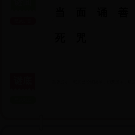
谜面
当
面
诵
善
隐藏拼音
死
咒
谜底
温馨提示：谜底已经被隐藏，如要显示，请点
隐藏谜底