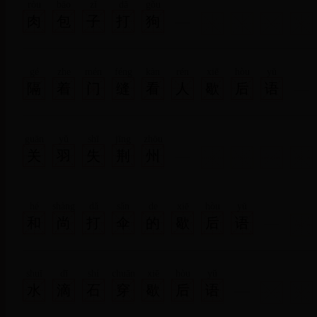
ròu
bāo
zǐ
dǎ
gǒu
肉
包
子
打
狗
gé
zhe
mén
féng
kàn
rén
xiē
hòu
yǔ
隔
着
门
缝
看
人
歇
后
语
guān
yǔ
shī
jīng
zhōu
关
羽
失
荆
州
hé
shàng
dǎ
sǎn
de
xiē
hòu
yǔ
和
尚
打
伞
的
歇
后
语
shuǐ
dī
shí
chuān
xiē
hòu
yǔ
水
滴
石
穿
歇
后
语