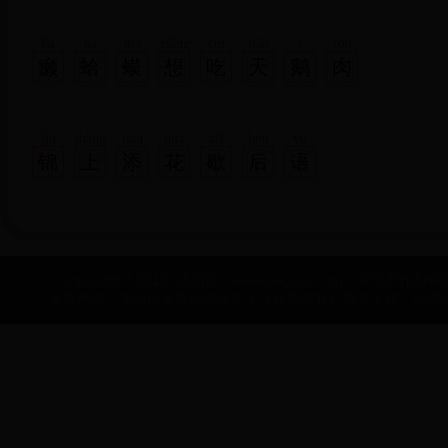
lài
há
má
xiǎng
chī
tiān
é
ròu
癞
蛤
蟆
想
吃
天
鹅
肉
jǐn
shàng
tiān
huā
xiē
hòu
yǔ
锦
上
添
花
歇
后
语
Copyright ? 2015- 讲历史（www.aeguoji.com）深圳市伟创科技有
免责声明：本站所有数据均收集于互联网或其它网友上传，如果侵犯了您的权益