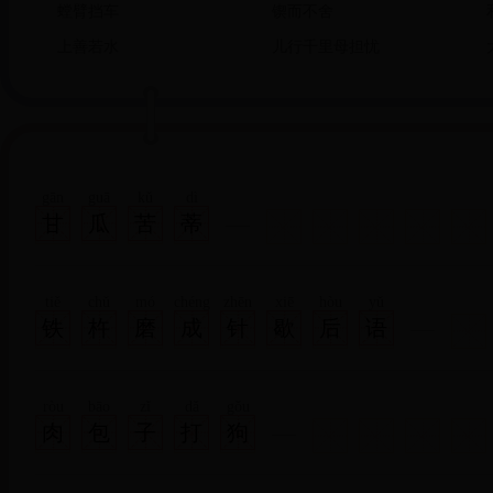
螳臂挡车
锲而不舍
上善若水
儿行千里母担忧
gān
guā
kǔ
dì
甘
瓜
苦
蒂
tiě
chǔ
mó
chéng
zhēn
xiē
hòu
yǔ
铁
杵
磨
成
针
歇
后
语
ròu
bāo
zǐ
dǎ
gǒu
肉
包
子
打
狗