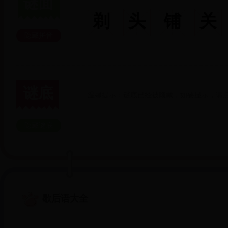
谜面
剃
头
铺
关
隐藏拼音
谜底
温馨提示：谜底已经被隐藏，如要显示，请点
隐藏谜底
歇后语大全