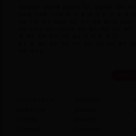
谐音歇后语
历史故事
幽默搞笑
骂人
比喻/喻事
成语
粤语
四年级
五年级
六年级
鼠
牛
虎
兔
龙
蛇
马
羊
猴
鸡
曹操
刘备
张飞
诸葛亮
关公
吕布
周瑜
猪八戒
孙悟空
李逵
孔夫子
包公
牛郎织女
春天
夏天
秋天
冬天
春节
慌
紧张
空虚
苦闷
生气
痛苦
风
雨
雷
雪
冰
一
二
蚊子
桥
馒头
包子
飞机
月亮
太阳
豆腐
嘴巴
鼻子
眼
光棍
老太太
常用歇后
八十老公害个摇头病
悟棺材里老鼠
爷俩看见马打架
老鼠拖葫芦
开水浇老鼠
老鼠偷葫芦
坛子里的皮蛋
八十岁学跳舞