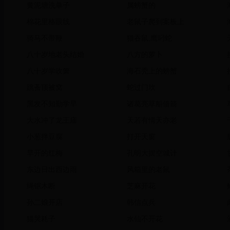
黄泥塘洗单子
属螃蟹的
棉花里格眼线
老鼠子爬到案板上
骑马不带鞭
猫吞鼠,鹰叼蛇
八十岁地老头结婚
八方的萝卜
八十岁学吹箫
海石秃上的螃蟹
跳蚤顶被窝
蛇过门坎
黑发不知勤学早
诸葛亮草船借箭
大水冲了龙王庙
天若有情天亦老
小葱拌豆腐
打开天窗
早开的红梅
孔明大摆空城计
东边日出西边雨
风箱里的老鼠
绳锯木断
芝麻开花
孙二娘开店
韩信点兵
猫哭耗子
水仙不开花