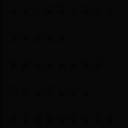
gé
zhe
mén
féng
kàn
rén
xiē
hòu
yǔ
隔
着
门
缝
看
人
歇
后
语
guān
yǔ
shī
jīng
zhōu
关
羽
失
荆
州
hé
shàng
dǎ
sǎn
de
xiē
hòu
yǔ
和
尚
打
伞
的
歇
后
语
shuǐ
dī
shí
chuān
xiē
hòu
yǔ
水
滴
石
穿
歇
后
语
qī
xiān
nǚ
tiào
pí
jīn
xiē
hòu
yǔ
七
仙
女
跳
皮
筋
歇
后
语