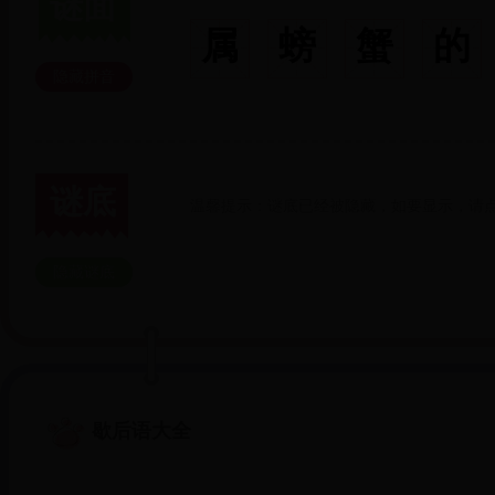
谜面
属
螃
蟹
的
隐藏拼音
谜底
温馨提示：谜底已经被隐藏，如要显示，请点
隐藏谜底
歇后语大全