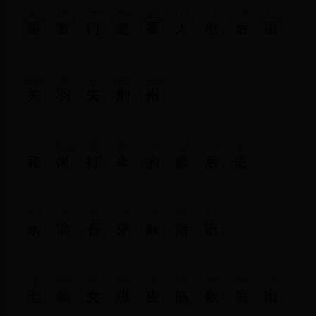
gé
zhe
mén
féng
kàn
rén
xiē
hòu
yǔ
隔
着
门
缝
看
人
歇
后
语
guān
yǔ
shī
jīng
zhōu
关
羽
失
荆
州
hé
shàng
dǎ
sǎn
de
xiē
hòu
yǔ
和
尚
打
伞
的
歇
后
语
shuǐ
dī
shí
chuān
xiē
hòu
yǔ
水
滴
石
穿
歇
后
语
qī
xiān
nǚ
tiào
pí
jīn
xiē
hòu
yǔ
七
仙
女
跳
皮
筋
歇
后
语