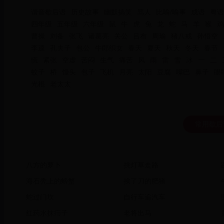
谐音歇后语
历史故事
幽默搞笑
骂人
比喻/喻事
成语
粤语
四年级
五年级
六年级
鼠
牛
虎
兔
龙
蛇
马
羊
猴
鸡
曹操
刘备
张飞
诸葛亮
关公
吕布
周瑜
猪八戒
孙悟空
李逵
孔夫子
包公
牛郎织女
春天
夏天
秋天
冬天
春节
慌
紧张
空虚
苦闷
生气
痛苦
风
雨
雷
雪
冰
一
二
蚊子
桥
馒头
包子
飞机
月亮
太阳
豆腐
嘴巴
鼻子
眼
光棍
老太太
常用歇后
八方的萝卜
挑灯草走路
海石秃上的螃蟹
挨了刀的肥猪
蛇过门坎
自行车追汽车
红药水抹疖子
老将出马