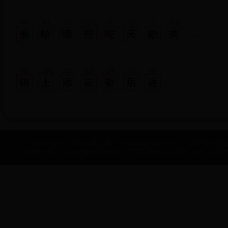
lài
há
má
xiǎng
chī
tiān
é
ròu
癞
蛤
蟆
想
吃
天
鹅
肉
jǐn
shàng
tiān
huā
xiē
hòu
yǔ
锦
上
添
花
歇
后
语
Copyright ? 2015- 讲历史（www.aeguoji.com）深圳市伟创科技有
免责声明：本站所有数据均收集于互联网或其它网友上传，如果侵犯了您的权益