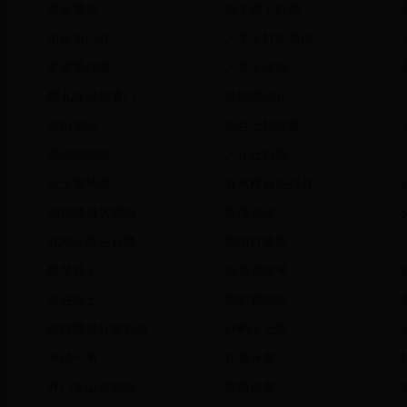
老鼠搬金
桌子底下打拳
田鼠串门儿
八竿子打不着边
套裤里伸腿
八哥子洗澡
猫儿捉鼠狗看门
老鼠挖沙丘
过街老鼠
戏台上找对象
海滨的潮汐
八斗丘到垅
天王盖地虎
近水楼台先得月
刘姥姥进大观园
唐僧念经
此地无银三百两
周瑜打黄盖
猫哭耗子
诸葛亮弹琴
箭在弦上
骑驴看唱本
铁杵磨成针歇后语
赶鸭子上架
不经一事
孔雀开屏
开门见山歇后语
锲而不舍