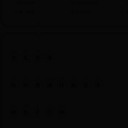
刘备借荆州
锦上添花歇后语
庄稼一枝花
曹操杀华佗
gān
guā
kǔ
dì
甘
瓜
苦
蒂
tiě
chǔ
mó
chéng
zhēn
xiē
hòu
yǔ
铁
杵
磨
成
针
歇
后
语
ròu
bāo
zǐ
dǎ
gǒu
肉
包
子
打
狗