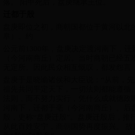
落。 阳甲死后，盘庚继承王位。
迁都于殷
盘庚即位之初，商朝国都位于黄河以北
阜）。约
公元前1300年，盘庚决定渡河南下，迁
（今河南商丘）定居。当时商朝已经五
无定所。因此民众相互慨叹，都发怨言
盘庚于是晓谕诸侯和大臣说：“从前，先
祖先共同平定天下，一切法则都能遵循
法则，而不努力实行，凭什么成就德政
河南下，迁都于亳（今河南商丘）。后
殷，史称“盘庚迁殷”。盘庚迁殷后，推
从此百姓安宁，
商朝
国势再度振兴。 故