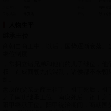
别称
盘庚、般庚
主要成就
迁都于
武丁中兴
甲骨文
所处时代
商朝
身份
商朝君
民族族群
华夏族
葬地
殷（今
人物生平
继承王位
青铜器
商朝自商王中丁以后，国势逐渐衰落。
继位制度
，常拥立诸兄弟和他们的儿子继位，他
权，造成商朝九代混乱，诸侯都不来朝
乱。
盘庚的父亲是商王祖丁。祖丁死后，祖
之子南庚继承王位。南庚死后，祖丁之
阳甲继承王位。阳甲统治期间，商朝国