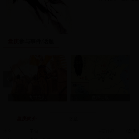
主。他为了改变当时
一次迁都，搬迁到殷
庚迁殷
”。
盘庚
迁殷
经济，使衰落的商朝
后葬于殷。
盘庚
参与事件/话题
九世之乱
盘庚迁殷
盘庚简介
文章
本名
子旬
主要作品
《盘庚