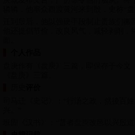
辚辚，他率众西渡黄河来到殷，史称“盘
迁到殷后，他以强硬手段制止贵族们搬
他还提倡节俭，改良风气，减轻剥削，
面。
个人作品
盘庚作有《盘庚》三篇，即保存于今文
《盘庚》三篇。
历史
评价
司马迁《史记》：“行汤之政，然後百
兴。”
班固《汉书》：“昔者
盘庚
改邑以兴殷道
史籍记载