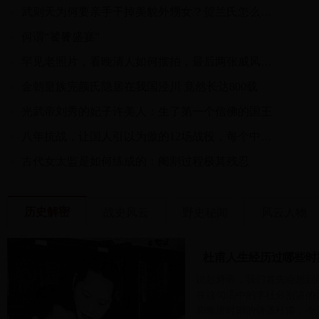
武则天为何要亲手干掉美貌外甥女？贺兰氏怎么死的
何谓“饕餮盛宴”
罕见老照片，看晚清人如何摆拍，最后两张威风凛凛
金朝皇族完颜氏隐居在我国泾川 竟然长达800载
光武帝刘秀的妃子许美人：生了第一个信佛的国王
八年抗战，让国人引以为傲的12场战役，每个中国人都不应该忘记
古代女太监是如何练成的：阉割过程极其残忍
历史解密
战史风云
野史秘闻
风云人物
杜甫人生经历过哪些时
说起诗帝，我们首先会想到
在这句话中的李杜分别讲的
和晚唐时期的诗圣杜甫，今