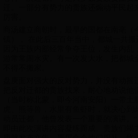
迁。一部分有势力的贵族还煽动平民起
厉害。
商汤建立商朝时，最早的国都在南亳（
镇） 。在此后三百年当中，都城一共搬
因为王族内部经常争夺王位，发生内乱
游常常闹水灾。有一次发大水，把都城
不得不搬家。
盘庚面对强大的反对势力，并没有动摇
把反对迁都的贵族找来，耐心地劝说他
（当时称北蒙，即今河南安阳）一带土
虎、熊等兽，水里有鱼虾时，就决心到
动员迁都，他曾发表一个重要的演讲。“
即由此次演讲内容凝练而成。贵族们竭
庚就发布文告，严厉命令他们服从。终