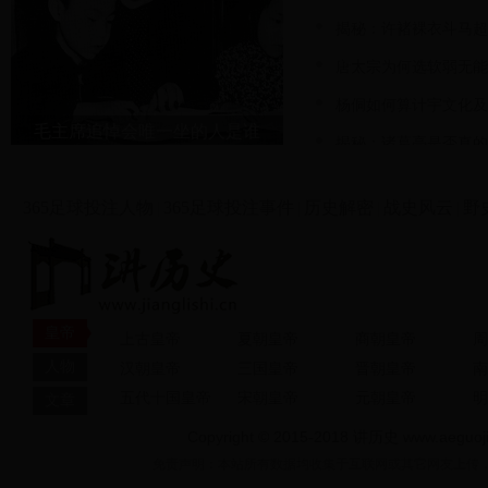
用诗歌来描写历史的诗圣杜
揭秘：许褚裸衣斗马超
大
详情>>
唐太宗为何选软弱无能
杨侗如何算计宇文化及
毛主席追悼会唯一坐的人是谁
揭秘：诸葛亮是否真的
绞肉机——第一次世界
365足球投注人物
|
365足球投注事件
|
历史解密
|
战史风云
|
野
炮弹
德国超级大炮，因为这种火
们就叫它“巴黎大炮”。“巴黎
达750吨，倘若把它竖起来
120公里。1918年3月2
二战黑科技：纳粹计划
昏，法国的电台广播了这样
皇帝
上古皇帝
夏朝皇帝
商朝皇帝
周
功地从高空飞越法德边界，
娇小玲珑的女文工战士
人物
汉朝皇帝
三国皇帝
晋朝皇帝
南
落地，造成多起伤亡……”
啥这么倔
他们怎么能被遗忘呢！
车，将装
详情>>
五代十国皇帝
宋朝皇帝
元朝皇帝
明
文章
对越作战中我军有很多伤亡缘因自
埋骨异域
士兵上战场前的吻，难
Copyright © 2015-2018 讲历史 www.aeguoji.
博洛
武士彠
刘炟
张植
林爽文
固伦纯
身问题，具体表现在哪些方面？
免责声明：本站所有数据均收集于互联网或其它网友上传，如果侵犯
庄静固伦
赵子明
贾复
孙连仲
田智度
公主
萧子敬
光绪帝是慈禧的私生子