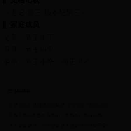
《史记·卷三·殷本纪第三》
家庭成员
父亲：商王
祖丁
哥哥：商王
阳甲
弟弟：商王小辛、商王
小乙
您可能喜欢:
天堂里的小裁缝彼得的故事 天堂里的小裁缝彼得故事
宋真宗为何要去封禅泰山？想为自己遮什么羞
大太监李莲英：光绪救命恩人也是慈禧绯闻男宠