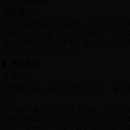
为“殷”或“殷商”。
百姓思念
由于盘庚遵循商汤的德政，所以诸侯都
庚死后，葬于殷（今河南安阳），由其
位。小辛即位后，商朝再度衰败。百姓
于是写作《盘庚》三篇。
为政举措
迁都于殷
盘庚即位时，商朝经过九世之乱 ，政治
侈，
王室内争激烈，阶级矛盾尖锐，加上天
位能干的君主，他为了改变当时社会不
心再一次迁都。可是大多数贵族贪图安