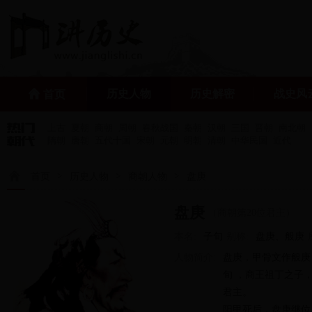
历史人物
历史解密
战史风
首页
上古
夏朝
商朝
周朝
春秋战国
秦朝
汉朝
三国
晋朝
南北朝
隋朝
唐朝
五代十国
宋朝
元朝
明朝
清朝
中华民国
近代
>
>
>
首页
历史人物
商朝人物
盘庚
盘庚
（商朝第20位君主）
本名:
子旬
别称:
盘庚、般庚
人物简介:
盘庚，甲骨文作般庚
旬 ，商王祖丁之子
君主。
阳甲死后，盘庚继位