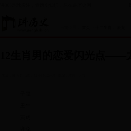
讲365足球投注，看历史知识，尽在讲历史网
当前位置：
首页
>
十二生肖
>
辰龙
12生肖男的恋爱闪光点——
阅读
来源：讲历史
2017-12-04 10:29:00
责编：桂婷
人气：
子鼠
丑牛
寅虎
卯兔