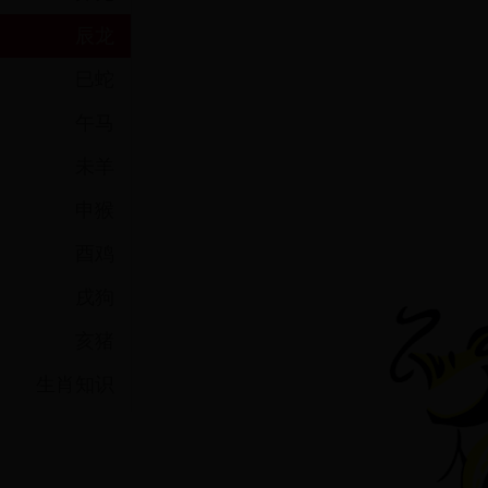
辰龙
巳蛇
午马
热门
未羊
申猴
酉鸡
戌狗
亥猪
生肖知识
热门