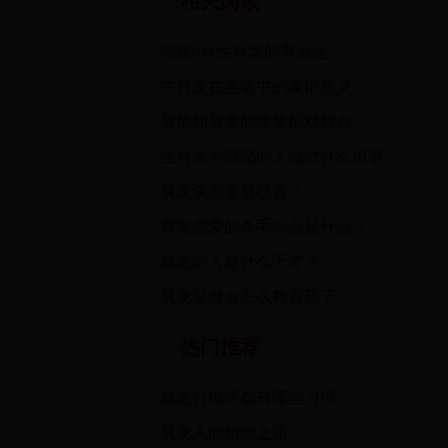
相关
阅读
揭秘6月生肖龙的事业运
生肖龙在英语中的象征意义
属鼠和属龙的终极配对特点
生肖龙为暗恋的人做过什么傻事
属龙谈恋爱最耿直？
属龙恋爱的杀手锏会是什么？
属龙的人是什么天才？
属龙父母会怎么教育孩子
热门
推荐
属龙打电话都有哪些习惯
属龙人的婚姻之路