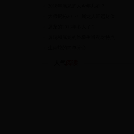
2018年属龙的人今年几岁？
大师揭秘2017年属龙人旺运财位
属龙的2013年多大了？
属鸡和属龙的终极生肖配对特点
生肖蛇的简单算命
人气
阅读