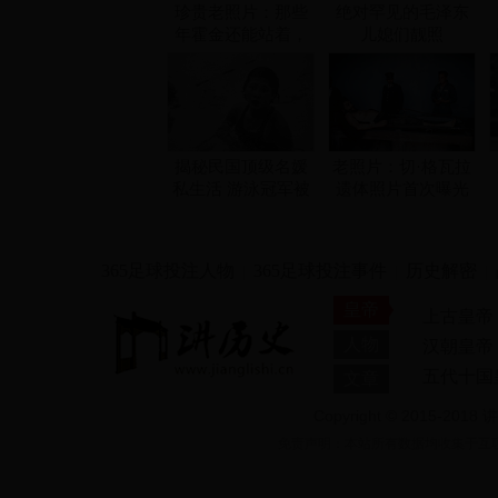
珍贵老照片：那些
绝对罕见的毛泽东
年霍金还能站着，
儿媳们靓照
拉登还在练柔道！
揭秘民国顶级名媛
老照片：切·格瓦拉
私生活 游泳冠军被
遗体照片首次曝光
迫当姨太太
365足球投注人物
365足球投注事件
历史解密
|
|
|
皇帝
上古皇帝
人物
汉朝皇帝
五代十国
文章
Copyright © 2015-2018 讲
张华
荀瑶
免责声明：本站所有数据均收集于互联网或
陈文赞
婉容
乙浑
李昪