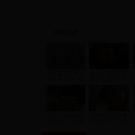
猜您
喜欢
太血腥看不下去了
国人亲历曼谷红灯
斑鬣狗活吃怀孕斑
区 火辣服务让人受
马 胎儿被扯出来惨
不了
遭分尸
太狗血！亲姐妹玩
日本电视节目直播
互换丈夫 老公竟然
男女混浴：节目组
轮流着用
请G罩杯女优