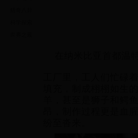
猎奇八卦
科学探索
世界之最
热门
在纳米比亚首都温
工厂里，工人们忙碌
填充，制成栩栩如生
羊，甚至是狮子和鳄
昂，制作过程更是血
纷至沓来。
热门