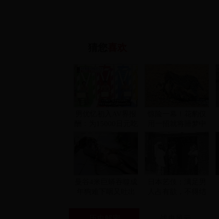
猜您
喜欢
男优忆初入AV界报
惊险一幕！花豹仅
酬：为15000日元吃
用一招就将睡梦中
大便
的疣猪杀死
曼谷4米巨蟒吞噬成
日本艺伎：满足男
年狗难下咽又吐出
人占有欲，不得结
(全程视频组图)
婚，保持"纯洁"
历史解密
战史风云