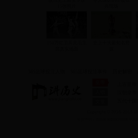
盘点史上最受争议
令人惊叹的印度征
15张照片
兵现场
150万红卫兵见毛主
史上十大最知名野
席真实场面
孩
365足球投注人物
365足球投注事件
历史解密
|
|
|
皇帝
上古皇帝
人物
汉朝皇帝
五代十国
文章
Copyright © 2015-2018 讲
公仲连
大义公主
免责声明：本站所有数据均收集于互联网或
董允
刘祜
李逵
黄庭坚