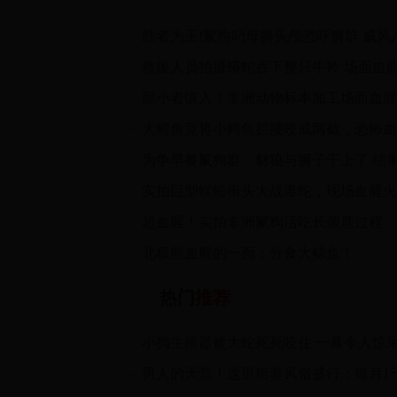
胜者为王!鬣狗叼母狮头颅恐吓狮群 威风
救援人员拍摄蟒蛇吞下整只牛羚 场面血
超血腥！实拍非洲鬣狗活吃长颈鹿过程
北极熊血腥的一面：分食大鲸鱼！
热门
推荐
小狗生殖器被大蛇死死咬住 一幕令人惊