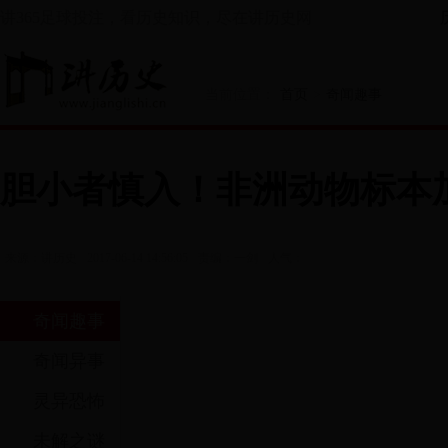
讲365足球投注，看历史知识，尽在讲历史网
当前位置：
首页
>
奇闻趣事
胆小者慎入！非洲动物标本
阅读
来源：讲历史
2017-06-14 14:56:05
责编：一剑
人气：
奇闻趣事
奇闻异事
灵异恐怖
未解之谜