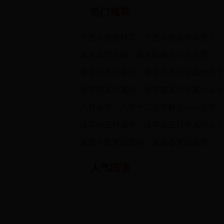
热门
推荐
十恶大败遇财官，十恶大败反为富贵？
风水命理详解：地支暗藏是什么意思
哪字的五行属性，哪字在五行中属什么？
员字的五行属性，员字在五行中属什么？
八卦命理：八字十二长生解读——长生
泳字的五行属性，泳字在五行中属什么？
紫微斗数离婚案例，紫薇看离婚原理
人气
阅读