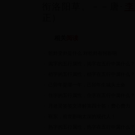
衔洛阳草。－－唐·
李
正）
相关
阅读
乾卦变卦是什么 对乾卦有何影响
揭字的五行属性，揭字在五行中属什么？
梢字的五行属性，梢字在五行中属什么？
己卯年是哪一年，己卯年生城头土命
住字的五行属性，住字在五行中属什么？
月老灵签签文详解第四十签：费心费力
靳东，前世影响太深的现代人！
热字的五行属性，热字在五行中属什么？