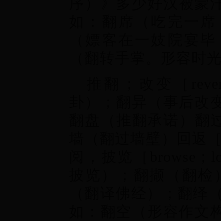
序）》多少好汉被蒙
如：翻席（吃完一席
（嫖客在一妓院宴毕
（翻转手掌。形容时
推翻；改变［rev
卦）；翻异（事后改
翻盘（推翻承诺）翻过；
墙（翻过墙壁）回返［r
阅，披览［browse；
披览）；翻撷（翻检）翻
（翻译佛经）；翻绎（
如：翻空（形容作文