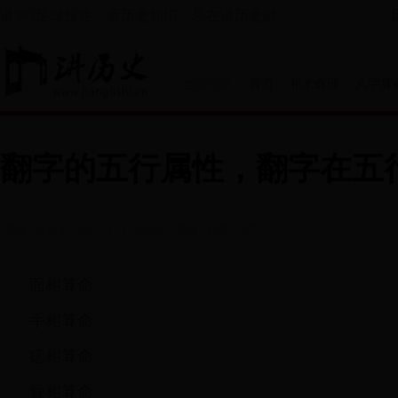
讲365足球投注，看历史知识，尽在讲历史网
当前位置：
首页
>
相术命理
>
八字算
翻字的五行属性，翻字在五
阅读
来源：讲历史
2017-11-11 12:46:53
责编：桂婷
人气：
面相算命
手相算命
痣相算命
骨相算命