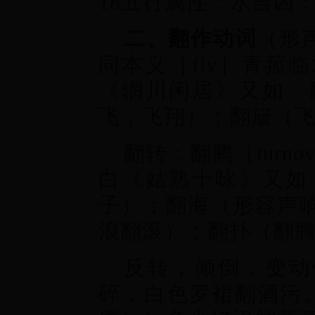
18五行属性：水吉凶
二、翻作动词
（形
同本义［fly］青菰
《辋川闲居》又如：
飞，飞翔）；翻簸（
翻转；翻腾［turno
白《姑熟十咏》又如
子）；翻海（形容声
浪翻滚）；翻扑（翻
反转，倾倒，变动位
碎，白色罗裙翻酒污。