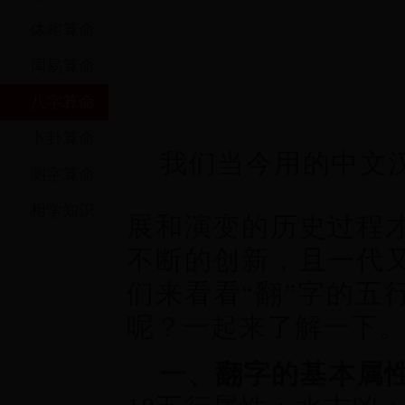
体相算命
周易算命
八字算命
热门
卜卦算命
我们当今用的中文
测字算命
相学知识
展和演变的历史过程
不断的创新，且一代
们来看看“翻”字的五
呢？一起来了解一下
一、翻字的基本属
热门