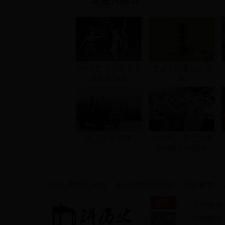
老照片
推荐
150万红卫兵见毛主
史上十大最知名野
席真实场面
孩
红卫兵大串联
1976年，唐山大地
震时候的华国锋
365足球投注人物
365足球投注事件
历史解密
|
|
|
皇帝
上古皇帝
人物
汉朝皇帝