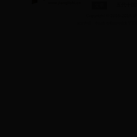
五代十国
文章
Copyright © 2015-2018 讲
司齐
端木赐
免责声明：本站所有数据均收集于互联网或
黄琬
罕父黑
布燮
魏咎
瞎子点灯
螳臂挡车
十年树木
孔明大摆空城计
最反常的气候打一
语
孙膑怎么死的？孙
死的原因
一羽月土米水日古
打一成语
乖打一成语
画蛇添足
少小离家老大回打
字
空中飞人打一字