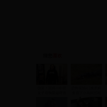
猜您
喜欢
惊呆！国外一年轻
恐怖实拍4.5米长鳄
女子用胸砸扁啤酒
鱼吞下小马驹过程
罐
(组图)