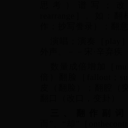
思考）谱写；改编；移
rearrange］。
作；抄写誊录）；翻
演唱；演奏［pla
外声。－－宋·辛弃疾
数量成倍增加［mul
倍）翻脸［fallout；sud
皮（翻脸）；翻腔（
翻口（改口，变卦）
三、翻作副词
而”、“却”［onthec