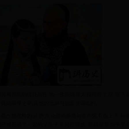
族
英
勇
善
战
的
优
良
品
性
,
他
一
生
跟
随
皇
太
极
南
征
北
战
,
立
下
中
犹
如
璀
璨
之
星
,
其
他
的
兄
弟
与
他
是
没
得
比
的
。
格
是
占
据
优
势
的
,
论
势
力
,
论
战
功
豪
格
与
多
尔
衮
不
相
上
下
,
但
们
已
经
形
成
了
一
定
的
父
位
子
承
思
想
观
念
,
豪
格
登
帝
似
乎
更