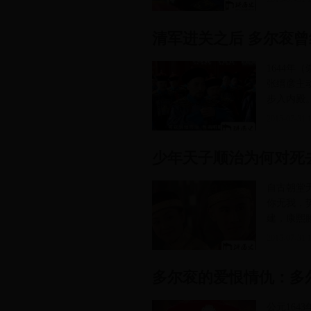
清军进关之后 多尔衮
1644
张缙彦主
步入内殿
2015-07-31 1
少年天子顺治为何对死
自古朝堂
你无我，
建，康熙
2015-07-31 1
多尔衮的爱恨情仇：多
公元16