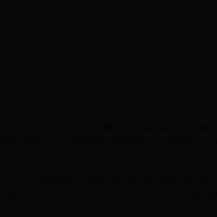
位
的
只
有
两
个
人
,
分
别
是
皇
太
极
十
四
弟
多
尔
衮
和
皇
太
极
不
配
在
竞
选
行
列
,
可
是
他
却
越
过
豪
格
和
多
尔
衮
成
功
成
为
皇
然
年
幼
,
但
已
经
多
有
战
功
,
再
加
上
多
尔
衮
的
生
母
深
受
努
尔
哈
皇
太
极
与
多
尔
衮
也
是
有
的
一
比
,
有
的
一
拼
的
。
现
在
努
尔
近
皇
位
的
机
会
。