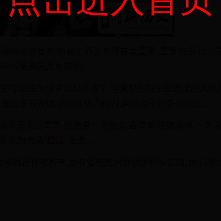
与
福
临
谁
当
皇
帝
,
对
他
们
而
言
并
没
有
太
重
要
,
重
要
的
是
他
们
格
与
福
临
都
是
无
所
谓
的
。
支
持
立
福
临
为
皇
帝
就
轻
松
多
了
,
毕
竟
那
些
持
中
立
态
度
的
人
很
对
皇
位
多
有
推
让
,
多
尔
衮
借
力
打
力
,
豪
格
也
不
好
多
说
什
么
。
大
草
原
来
的
哥
哥
,
也
拥
有
一
方
势
力
,
在
背
后
稍
微
操
纵
一
下
,
格
成
为
大
清
顺
治
皇
帝
。
版
权
归
原
作
者
所
有
,
如
有
侵
犯
您
的
原
创
版
权
请
告
知
,
我
们
将