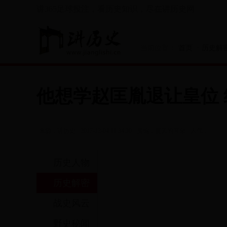
讲365足球投注，看历史知识，尽在讲历史网
当前位置：
首页
>
历史解
他想学赵匡胤退让皇位
推荐阅读
来源：讲历史
2017-12-04 11:34:30
责编：夏天的耳朵
人气：
历史人物
历史解密
战史风云
野史秘闻