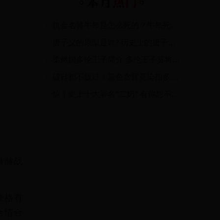
抗金名将牛皋是怎么死的？牛皋死的原因
唐子义的原型是谁? 历史上的唐子义是张作霖吗
柔然国多伦王子简介 多伦王子莫将的结局怎样？
破鞋都不放过！最色贪官竟染指多名中外美女
惊！史上十大著名“二奶” 有你想不到的梦中情人
赫
赫
战
豪
格
有
合
情
合