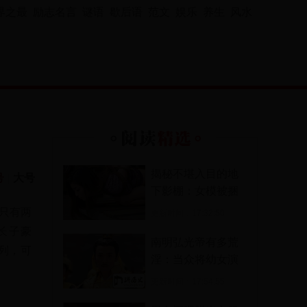
界之最
励志名言
谜语
歇后语
范文
娱乐
养生
风水
揭秘不堪入目的地
号
|
大号
下影棚：女模被捆
绑 任人处置
只有两
更新时间：
17:32:50
长子豪
南明弘光帝有多荒
列，可
淫：当众将幼女演
员强奸致死
更新时间：
17:54:55