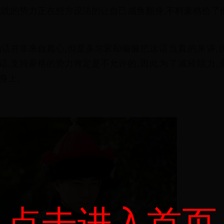
眈
眈
的
势
力
正
在
想
方
设
法
的
让
自
己
咸
鱼
翻
身
,
不
料
豪
格
给
了
的
话
并
非
来
自
真
心
,
但
是
多
尔
衮
却
偏
偏
把
这
话
当
真
的
来
讲
,
话
,
支
持
豪
格
的
势
力
肯
定
是
不
允
许
的
,
因
此
为
了
减
轻
阻
力
,
身
上
。
点击进入首页