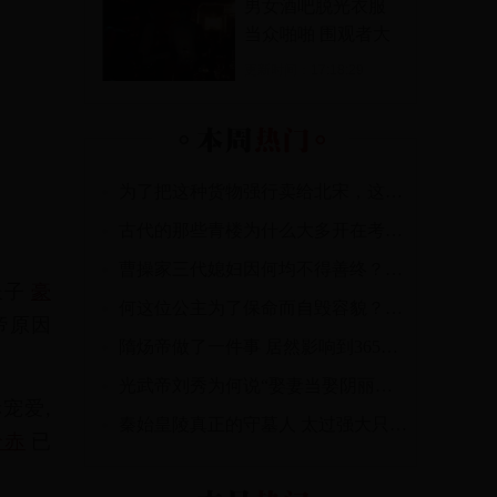
男女酒吧脱光衣服
当众啪啪 围观者大
呼过瘾
更新时间：
17:18:29
为了把这种货物强行卖给北宋，这个国家竟然不惜和北宋开战？
古代的那些青楼为什么大多开在考场对面？
曹操家三代媳妇因何均不得善终？曹操家女人的结局
长
子
豪
何这位公主为了保命而自毁容貌？原来她连死两任丈夫，送去和亲后连可汗也死了
帝
原
因
隋炀帝做了一件事 居然影响到365足球投注1400多年
光武帝刘秀为何说“娶妻当娶阴丽华”？ 阴丽华是谁
赤
宠
爱
,
秦始皇陵真正的守墓人 太过强大只能隐姓埋名
哈
赤
已