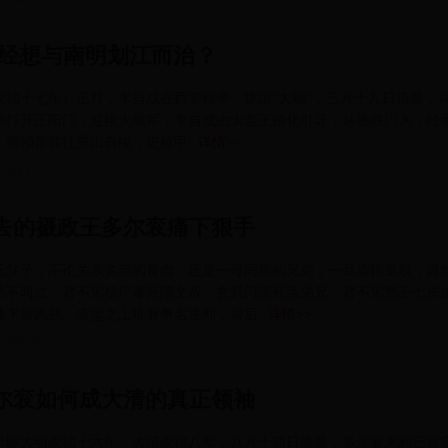
曾经想与南明划江而治？
年（崇祯十七年）正月，李自成在西安称帝，建国“大顺”，三月十九日清晨，
动打开正阳门，迎接大顺军，李自成由太监王德化引导，从德胜门入，经
。崇祯帝前往景山自缢，史称甲
详情>>
5:14:11
去的摄政王多尔衮痛下狠手
无父子，不论关系多亲的骨肉，还是一母同胞的兄弟，一旦染指皇权，自
势不两立。君不见杨广毒死隋文帝，玄武门害死亲弟兄。君不见曹丕七步
膝下骨肉残。庙堂之上唯有争名逐利，背后
详情>>
5:05:28
尔衮如何成大清的真正领袖
43年即大明崇祯十六年、大清崇德八年，八月十四日凌晨，多尔衮来到三官