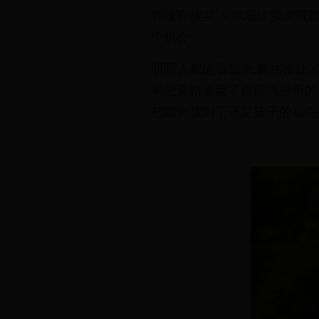
并
没
有
放
弃
,
多
尔
衮
这
股
虎
视
个
机
会
。
明
眼
人
都
能
看
出
来
,
豪
格
推
让
果
把
豪
格
否
定
了
自
己
当
皇
帝
的
把
眼
光
放
到
了
还
是
孩
子
的
福
临