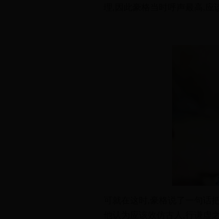
理
,
因
此
豪
格
当
时
呼
声
最
高
,
应
可
就
在
这
时
,
豪
格
说
了
一
句
话
他
认
为
应
该
效
仿
古
人
,
行
谦
虚