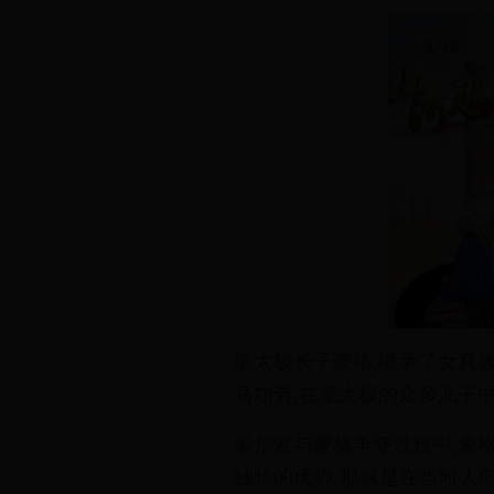
皇
太
极
长
子
豪
格
,
继
承
了
女
真
马
功
劳
,
在
皇
太
极
的
众
多
儿
子
多
尔
衮
与
豪
格
争
夺
过
程
中
,
豪
独
特
的
优
势
,
那
就
是
在
当
时
人