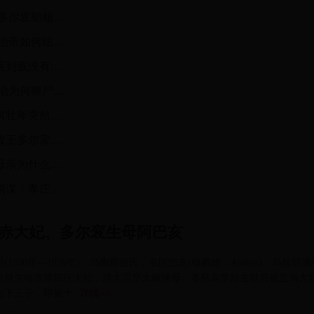
满清鳌拜本非奸臣 曾拥兵斗败多尔衮助顺治登基
多尔衮之死 历史上多尔衮与顺治帝如何结怨的？
揭秘多尔衮的后代之谜：多尔滚到底没有后代？
多尔衮是如何成为太上皇的 顺治为何鞭尸多尔衮
多尔衮是怎么死的？多尔衮为何壮年突然去世？
少年天子顺治为何对死去的摄政王多尔衮痛下狠手
清朝的那点糊涂事：多尔衮的母亲为什么被殉葬？
孝庄太后与多尔衮同居背后的阴谋：孝庄下嫁之谜
哈赤大妃、多尔衮生母阿巴亥
(1590年—1626年)，乌喇那拉氏，名阿巴亥(穆麟德：Abahai)，乌拉部
祖努尔哈赤第四任大妃，清太宗皇太极继母。孝慈高皇后去世后被立为大
生下三子，即第十
详情>>
5:14:36