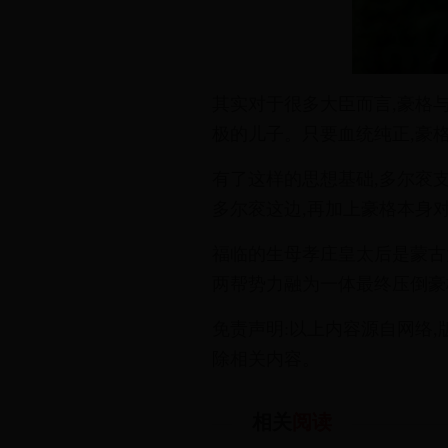
其
实
对
于
很
多
大
臣
而
言
,
豪
格
极
的
儿
子
。
只
要
血
统
纯
正
,
豪
有
了
这
样
的
思
想
基
础
,
多
尔
衮
多
尔
衮
这
边
,
再
加
上
豪
格
本
身
福
临
的
生
母
孝
庄
皇
太
后
是
蒙
古
两
帮
势
力
融
为
一
体
最
终
压
倒
豪
免
责
声
明
:
以
上
内
容
源
自
网
络
,
除
相
关
内
容
。
相关
阅读