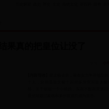
历史解密
战史
野史
文史
传统文化
茶百科
猎奇
世
密
 结果真的把皇位让没了
字号：
小
【内容导读】
皇太极去世，最有实力争夺地位的
个人，分别是皇太极十四弟多尔衮和皇太极
格，至于福临一个小娃娃，实在不配在竞选行
是他却越过豪格和多尔衮成功成为皇帝…