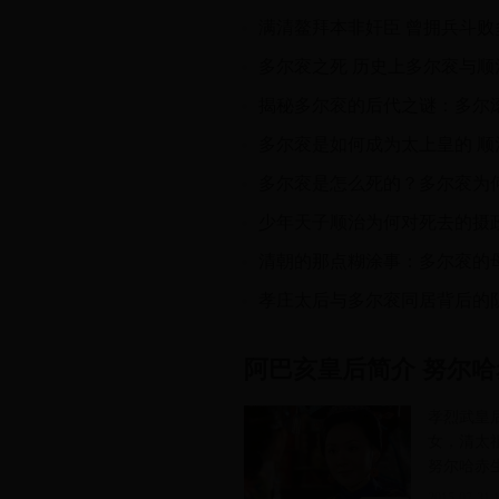
阿巴亥皇后简介 努尔
孝烈武皇后
女，清太
努尔哈赤
2015-07-31 1