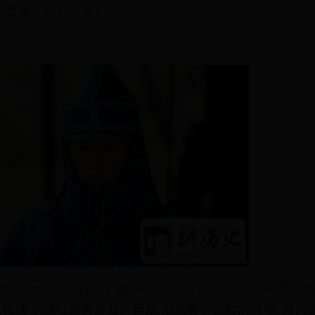
该
是
板
上
钉
钉
之
事
。
把
他
的
一
副
好
牌
打
烂
了
,
豪
格
以
为
自
己
登
帝
位
是
没
有
悬
念
之
礼
,
多
次
推
让
后
再
登
基
。
但
是
,
他
忽
略
了
当
时
的
情
形
,
因
为