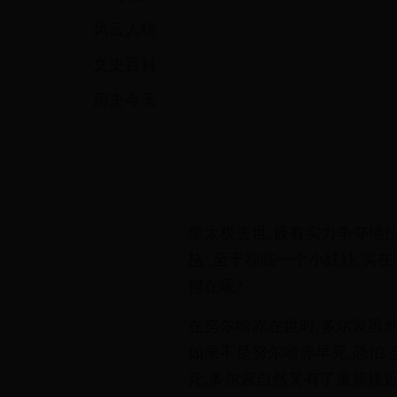
风云人物
文史百科
历史今天
本周热门
皇
太
极
去
世
,
最
有
实
力
争
夺
地
格
,
至
于
福
临
一
个
小
娃
娃
,
实
在
何
在
呢
?
在
努
尔
哈
赤
在
世
时
,
多
尔
衮
虽
如
果
不
是
努
尔
哈
赤
早
死
,
恐
怕
死
,
多
尔
衮
自
然
又
有
了
重
新
接
本月热门