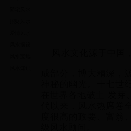
阴宅风水
招财风水
爱情风水
热门
风水摆设
风水文化源于中国
风水宝地
风水知识
成部分，博大精深，
神秘的幽光。十七世
在世界各地破土-发芽
代以来，风水热席卷
度很高的政要、富翁
级风水顾问。
热门