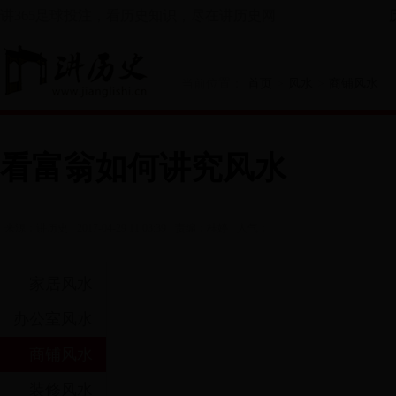
讲365足球投注，看历史知识，尽在讲历史网
当前位置：
首页
>
风水
>
商铺风水
看富翁如何讲究风水
阅读
来源：讲历史
2017-04-29 11:03:39
责编：桂婷
人气：
家居风水
办公室风水
商铺风水
装修风水