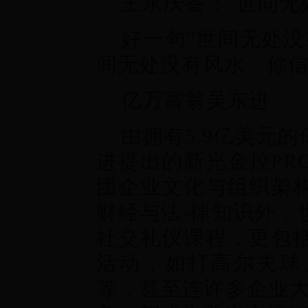
王永庆答："世间无
好一句"世间无处没
间无处没有风水。你
亿万富翁吴东进
由拥有5.9亿美元
进提出的新光金控PR
团企业文化与组织架
财经与法-律知识外，
社交礼仪课程，更包
活动，如打高尔夫球
等，甚至连许多企业大