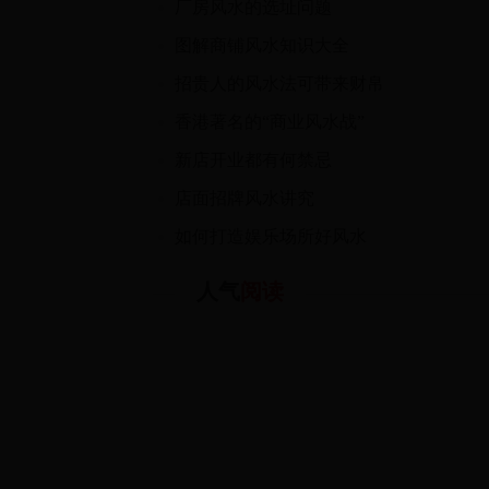
厂房风水的选址问题
图解商铺风水知识大全
招贵人的风水法可带来财帛
香港著名的“商业风水战”
新店开业都有何禁忌
店面招牌风水讲究
如何打造娱乐场所好风水
人气
阅读