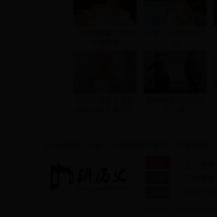
玉女周慧敏也拍过
朱茵：亦清纯 亦性
性感写真
感
据说是世界上最恐
朝鲜向美国移交美
怖的18张灵异照片
军尸体
365足球投注人物
365足球投注事件
历史解密
|
|
|
皇帝
上古皇帝
人物
汉朝皇帝
五代十国
文章
Copyright © 2015-2018 讲
黄筌
旻宁