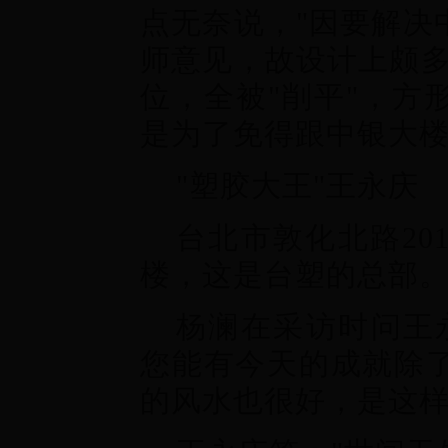
点无奈说，"因要解决
师意见，故设计上颇多
位，全被"削平"，方
是为了免得跟中银大
"塑胶大王"王永庆
台北市敦化北路20
楼，这是台塑的总部
杨澜在采访时问王
您能有今天的成就除
的风水也很好，是这样