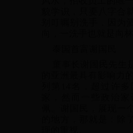
风水，招收员工的唯一
貌学识，只要八字合
别叮嘱别洗手，因为
向，一洗手也就是向林
泰国首富谢国民
董事长谢国民先生
的亚洲最具有影响力
列第14名，超过许
家，然而一些政治家
佩。谢国民，展现一
的地方，那就是：除
理的重视。