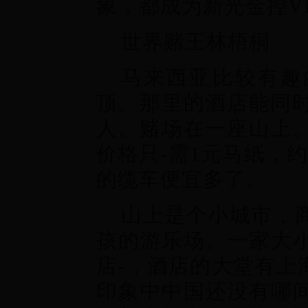
象，都成为新光金控VI
世界赌王林梧桐
马来西亚比较有趣
顶。那里的酒店能同时住
人。赌场在一座山上。
价格只-需1元马纸，
的缆车便宜多了。
山上是个小城市，
孩的游乐场。一家大
店-，酒店的大堂有上
印象中中国还没有哪