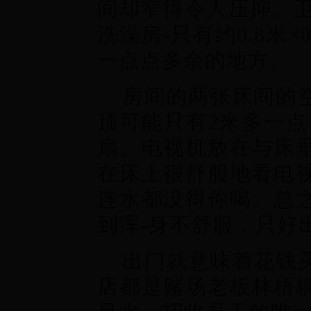
间却窄得令人压抑。卫生
洗澡房-只有约0.8米×
一点点多余的地方。
房间的两张床间的
顶可能只有2米多一点
扇。电视机放在与床
在床上很舒服地看电
连水都没得你喝。总
到浑-身不舒服，只好
出门就意味着花钱
店都是赌场老板林梧