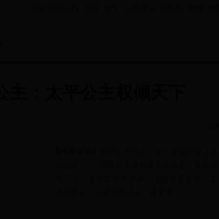
历史解密
战史
野史
文史
传统文化
茶百科
猎奇
世
物
公主：太平公主权倾天下
字号：
小
【内容导读】
唐朝公主列表：盘点唐朝历史上著
位公主。1、平阳公主扬威名平阳公主，唐高祖
第三女，太宗李世民之妹，太穆皇后所生，李
决策起兵，公主见解非凡，让丈夫…