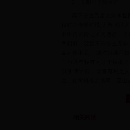
2、高阳公主情迷茫
高阳公主乃唐太宗李世
仅有之傲慢骄横;大唐盛世
名臣房玄龄之子房遗爱，房
宰相府。父皇不许公主无奈
命有所不受。 或许婚姻不
主巧遇年轻有为才华横溢之
以渊博学识，优雅流利之
主，使辩机落入情网，巫山
相关
阅读