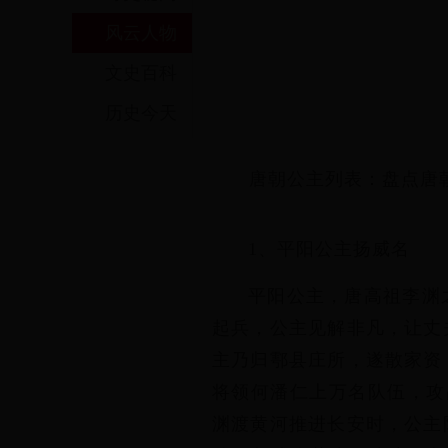
风云人物
文史百科
历史今天
本周热门
唐朝公主列表：盘点唐
1、平阳公主扬威名
平阳公主，唐高祖李渊
起兵，公主见解非凡，让丈
主乃归鄠县庄所，遂散家资
将领何潘仁上万名队伍，攻
渊渡黄河推进长安时，公主
本月热门