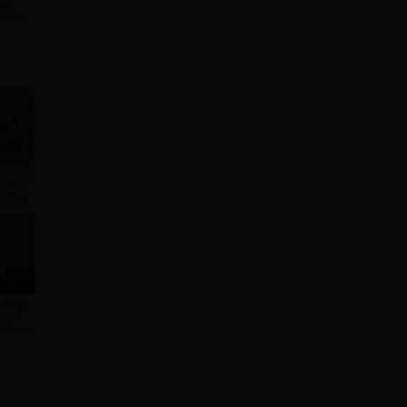
新朝皇帝王莽：史上最能隐忍的皇帝一忍三十年
鬣狗开
叼走其
边醉酒
....
科