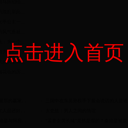
太平公主和薛绍的爱情故事：驸马薛绍结局怎么死的
赐死太平公主：从武则天死后的混乱至此终于结束
历史之那些不正经的古人们：太平公主一家的混乱
太平公主自求驸马：唐代开放的风气造就的奇迹
太平公主和上官婉儿的恩怨情仇：为一个男人反目
点击进入首页
太平公主秘史：太平公主出嫁前为何出家当道姑？
解读：太平公主为何没像母亲武则天那样当上女皇
太平公主和上官婉儿的友情：梅花妆的历史渊源
司马懿的权术傲视群雄 是三国最后的赢家吗？
三国中在东吴孙权手下最会说话的人是谁
三国重臣张昭尽心辅佐两代君主人品还好却遭冷眼
太史慈：男人之间的情谊
历史上秦始皇的情人阿房女 秦始皇与阿房女结局
“孟姜女