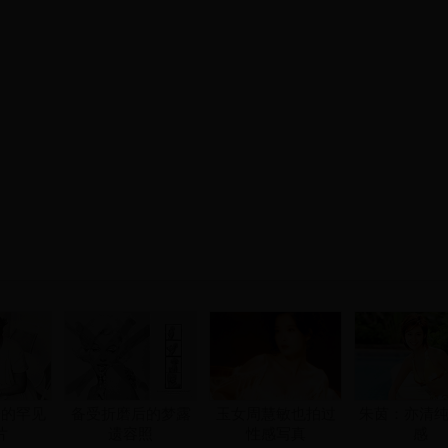
子的罕见
备受折磨后的梦露
玉女周慧敏也拍过
朱茵：亦清纯
片
遗容照
性感写真
感