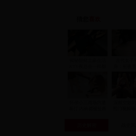
猜您
喜欢
揭秘朝鲜土豪生活
古代女子
KTV夜总会一样都
身：初夜
不少
交
怀孕小三商场内遭
深航空姐
暴打 内裤都被扯断
照门视频曝
了
私处画面
历史解密
战史风