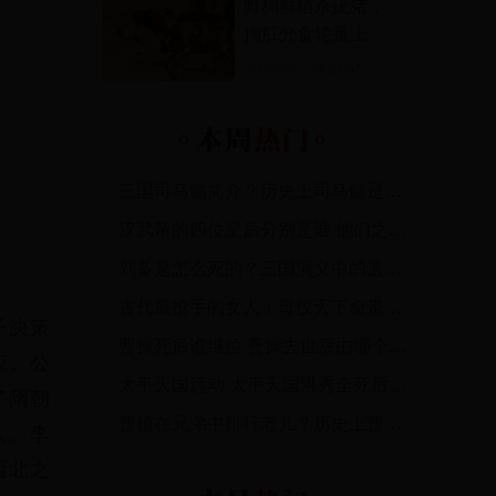
野狗群猎杀疣猪，
掏肛分食轮番上
演，残忍至极！
更新时间：
22:58:45
三国司马懿简介？历史上司马懿是怎么死的呢？
汉武帝的四位皇后分别是谁 他们之间又有着怎样的故事？
刘备是怎么死的？三国演义中的遗憾刘备之死
古代最抢手的女人：母仪天下命带桃花的萧皇后
子决策
曹操死后谁继位 曹操去世后由哪个儿子继位？
应。公
太平天国运动 太平天国洪秀全死后军事行动
了隋朝
曹植在兄弟中排行老几？历史上曹植是怎么死的
人。李
西北之