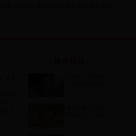
界之最
励志名言
谜语
歇后语
范文
娱乐
养生
风水
真尴尬！女子穿裙
号
|
大号
子跟狗玩却被它扒
光裤子
名的九
更新时间：
15:07:48
李渊之
狮王争霸！四只雄
渊父子
狮激烈打斗，最后
的结果出乎意料
更新时间：
15:06:12