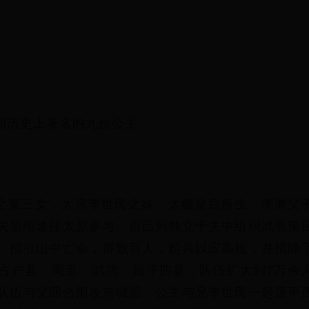
朝历史上著名的九位公主。
之第三女，太宗李世民之妹，太穆皇后所生，李渊父
夫柴绍速往太原参与，自己则独立于关中组织武装策
，招引山中亡命，得数百人，起兵以应高祖，并招降
占户县、周至、武功、始平四县，队伍扩大到7万余
队伍与父回合围攻京城后，公主与兄李世民一起荡平