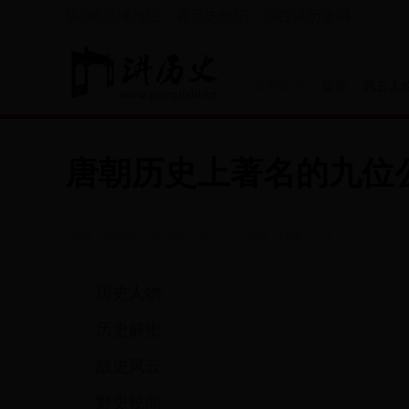
讲365足球投注，看历史知识，尽在讲历史网
当前位置：
首页
>
风云人
唐朝历史上著名的九位
推荐阅读
来源：讲历史
2016-09-26 09:51:55
责编：桂婷
人气：
历史人物
历史解密
战史风云
野史秘闻