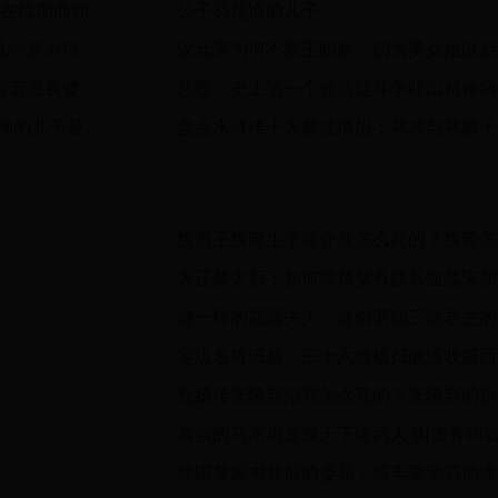
商懿王中壬简介 商第三代君王,在位期商朝兴盛
公子羽是谁的儿子
麻雀变凤凰：中国古代历史上几个意外得宠的后妃
汉
康熙的十阿哥是个草包还是大智若愚装傻充愣
悲
刘禅为何娶张飞的女儿为妻 刘禅的儿子是否得以善终？
盘
曾国藩家书背后的委屈：咸丰皇帝骂他虚