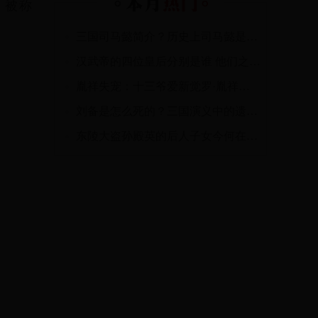
，被称
三国司马懿简介？历史上司马懿是怎么死的呢？
汉武帝的四位皇后分别是谁 他们之间又有着怎样的故事？
胤祥失宠：十三爷爱新觉罗·胤祥为什么不夺嫡？
刘备是怎么死的？三国演义中的遗憾刘备之死
东陵大盗孙殿英的后人子女今何在？孙殿英后代