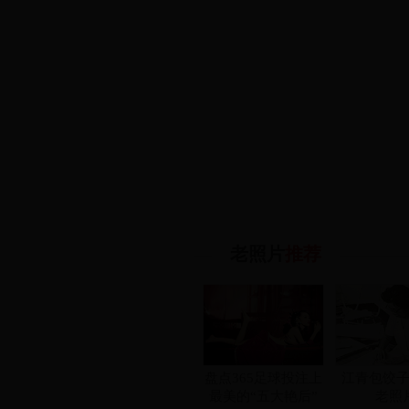
老照片
推荐
盘点365足球投注上
江青包饺
最美的“五大艳后”
老照