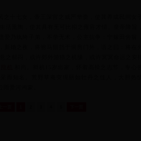
民之十七女，帝王深宫之威严华贵，使其养成民间女
之生活熏陶，使其具有无可比拟之雍容才情。皇帝降旨
遗爱乃纨绔子弟，不学无术，公主抗争：宁嫁田舍翁
，新婚之夜，将驸马阻挡于洞房门外，语之曰：将在
如意之郁闷，或许郊外游猎之机缘，或许冥冥命运之安
辩机
和尚。辩机15岁出家，怀着高操之志节，专心
文采而知名。荒野草庵突现丽如牡丹之佳人，大胆热
云雨爱河鸿蒙。
上一页
1
2
3
4
5
下一页