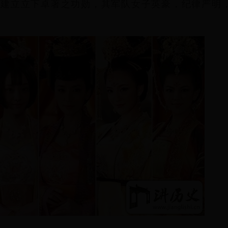
朝建立立下卓著之功勋，其军队女子英豪，纪律严明