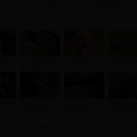
七种献
盘点全球人兽杂交
美国情色电影片场
血腥的杀戮 
竟与动物
动物 颠覆你的世界
艳星是如何工作的
膛怀孕斑马
配
观!
幼崽
刘瑞琦艳
实拍：按摩女强行
揭秘农民工夫妻饥
低胸美女街
光 自摸
拉客到树林进行“服
渴的尴尬生活 男女
却被带到小巷里..
淫荡不堪
务”
混住无隐私
云
野史秘闻
风云人物
文史百